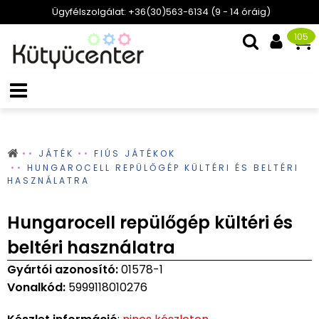
Ügyfélszolgálat: +36(30)563-6134 (9 - 14 óráig)
105
JÁTÉK
FIÚS JÁTÉKOK
HUNGAROCELL REPÜLŐGÉP KÜLTÉRI ÉS BELTÉRI
HASZNÁLATRA
Hungarocell repülőgép kültéri és
beltéri használatra
Gyártói azonosító:
01578-1
Vonalkód:
5999118010276