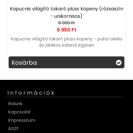
Kapucnis világító takaró plüss köpeny (rózsaszín
- unikornisos)
6 990 Ft
5 950 Ft
Kapucnis világító takaró plüss köpeny – puha ölelés
és játékos kaland egyben
Kosárba
Információk
Rólunk
Kapcsolat
Impresszum
ÁSZF