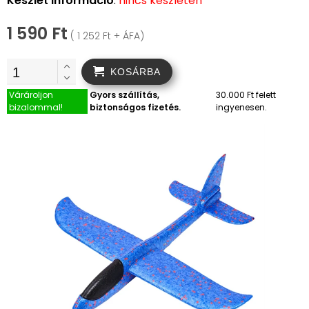
Készlet információ
:
nincs készleten
1 590 Ft
( 1 252 Ft + ÁFA)
KOSÁRBA
Várároljon
Gyors szállítás,
30.000 Ft felett
bizalommal!
biztonságos fizetés.
ingyenesen.