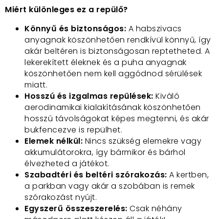
Miért különleges ez a repülő?
Könnyű és biztonságos:
A habszivacs
anyagnak köszönhetően rendkívül könnyű, így
akár beltéren is biztonságosan reptetheted. A
lekerekített éleknek és a puha anyagnak
köszönhetően nem kell aggódnod sérülések
miatt.
Hosszú és izgalmas repülések:
Kiváló
aerodinamikai kialakításának köszönhetően
hosszú távolságokat képes megtenni, és akár
bukfencezve is repülhet.
Elemek nélkül:
Nincs szükség elemekre vagy
akkumulátorokra, így bármikor és bárhol
élvezheted a játékot.
Szabadtéri és beltéri szórakozás:
A kertben,
a parkban vagy akár a szobában is remek
szórakozást nyújt.
Egyszerű összeszerelés:
Csak néhány