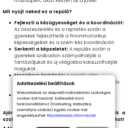
másodperc alatt készen áll a játék!
Mit nyújt neked ez a repülő?
Fejleszti a kézügyességet és a koordinációt:
Az összeszerelés és a reptetés során a
gyerekek fejleszthetik a finommotorikus
képességeiket és a szem-kéz koordinációt.
Serkenti a képzeletet:
A repülés során a
gyerekek szabadon szárnyalhatják a
fantáziájukat és új világokba kalauzolhatják
magukat.
Mozgásra ösztönöz:
A repülő után
szaladgálva a gyerekek aktívabbá válnak és
Adatkezelési beállítások
több időt töltenek a szabadban.
Weboldalunk az alapvető működéshez szükséges
Felejthetetlen élményeket:
A közös játék
cookie-kat használ. Szélesebb körű
során szorosabbá válhat a családi kötelék.
funkcionalitáshoz (marketing, statisztika,
személyre szabás) egyéb cookie-kat
Ajánljuk minden korosztálynak, akik szeretik a
engedélyezhet.
Részletesebb információk.
szabadtéri játékokat és az izgalmas kalandokat!