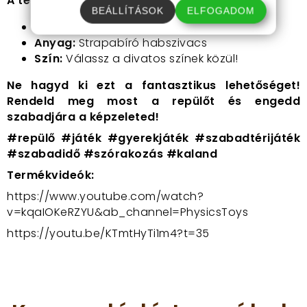
A termék jellemzői:
BEÁLLÍTÁSOK
ELFOGADOM
Méret:
37 x 37 cm
Anyag:
Strapabíró habszivacs
Szín:
Válassz a divatos színek közül!
Ne hagyd ki ezt a fantasztikus lehetőséget!
Rendeld meg most a repülőt és engedd
szabadjára a képzeleted!
#repülő #játék #gyerekjáték #szabadtérijáték
#szabadidő #szórakozás #kaland
Termékvideók:
https://www.youtube.com/watch?
v=kqaIOKeRZYU&ab_channel=PhysicsToys
https://youtu.be/KTmtHyTi1m4?t=35