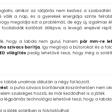
oglalni, amikor az időjárás nem kedvez a szabadtér
álik a nap, és a gyerekek energiája szinte felrob
ogy megoldja ezt a problémát, de egy új, izgalmas él
cilabdák korlátait átlépve, a levegő erejével repí
jlik, hogy a labda nem gurul, hanem
pár mm-re leb
uha szivacs borítja
, így megóvja a bútorokat és a fal
ED világítás
pedig lehetővé teszi, hogy még a sötétb
ncs többé unalmas délután a négy fal között.
zést
: a puha szivacs borításnak köszönhetően nem ok
 elem szükséges hozzá, és már kezdődhet is a játék.
: a légpárnás technológia lehetővé teszi, hogy a labd
el a játék sötétben is folytatódhat.