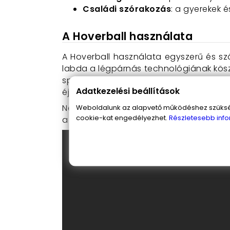
Családi szórakozás
: a gyerekek é
A Hoverball használata
A Hoverball használata egyszerű és sz
labda a légpárnás technológiának kösz
speciális felületekre. A beépített LE
Adatkezelési beállítások
éjszaka.
Ne hagyd ki ezt az egyedülálló lehetős
Weboldalunk az alapvető működéshez szüksége
cookie-kat engedélyezhet.
Részletesebb info
a családi együttléteket. Vásárold meg m