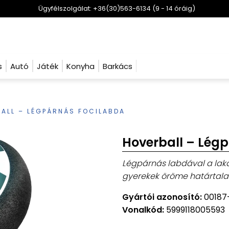
Ügyfélszolgálat: +36(30)563-6134 (9 - 14 óráig)
s
Autó
Játék
Konyha
Barkács
ALL – LÉGPÁRNÁS FOCILABDA
Hoverball – Lég
Légpárnás labdával a laká
gyerekek öröme határtala
Gyártói azonosító:
00187
Vonalkód:
5999118005593