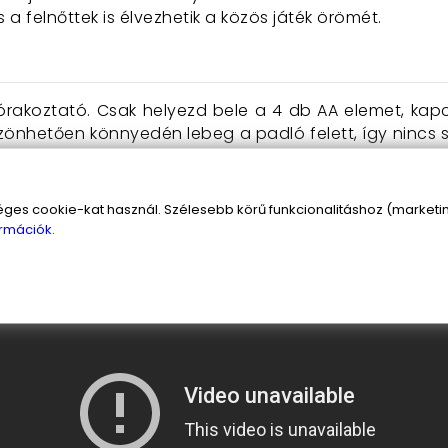
s a felnőttek is élvezhetik a közös játék örömét.
órakoztató. Csak helyezd bele a 4 db AA elemet, kapcs
önhetően könnyedén lebeg a padló felett, így nincs s
D világítás pedig gondoskodik arról, hogy a játék még
éget, hogy egy ilyen innovatív és szórakoztató játékot
s cookie-kat használ. Szélesebb körű funkcionalitáshoz (marketing
rmációk.
ost a Hoverball – légpárnás focilabdát, és élvezd a k