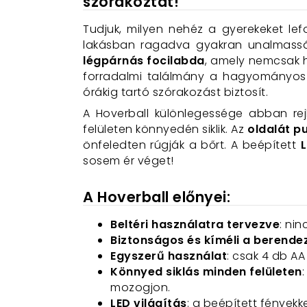
szórakoztat!
Tudjuk, milyen nehéz a gyerekeket lef
lakásban ragadva gyakran unalmassá v
légpárnás focilabda
, amely nemcsak h
forradalmi találmány a hagyományos fo
órákig tartó szórakozást biztosít.
A Hoverball különlegessége abban re
felületen könnyedén siklik. Az
oldalát p
önfeledten rúgják a bőrt. A beépített
L
sosem ér véget!
A Hoverball előnyei:
Beltéri használatra tervezve
: ni
Biztonságos és kíméli a berende
Egyszerű használat
: csak 4 db AA
Könnyed siklás minden felületen
mozogjon.
LED világítás
: a beépített fényekk