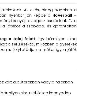
i játékoknak. Az esős, hideg napokon a
ban. Ilyenkor jön képbe a
Hoverball –
ményt is nyújt az egész családnak. Ez a
ti a játékot a szobába, és garantáltan
eg a talaj felett
, így bármilyen sima
akat a sérülésektől, miközben a gyerekek
en is folytatódjon a móka, így a játék
oz kárt a bútorokban vagy a falakban.
a bármilyen sima felületen könnyedén