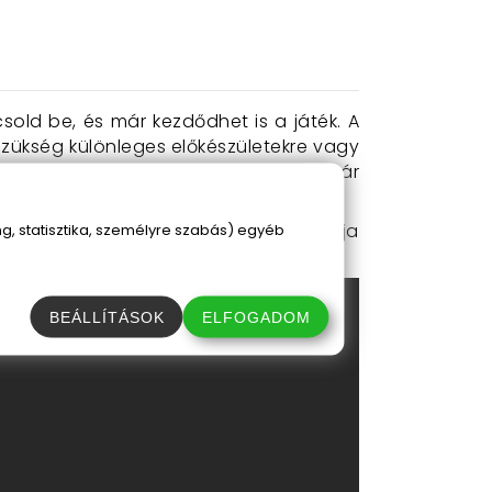
old be, és már kezdődhet is a játék. A
zükség különleges előkészületekre vagy
 izgalmasabb legyen, akár nappal, akár
 szerezz be, amely garantáltan feldobja
, statisztika, személyre szabás) egyéb
orlátlan szórakozást!
BEÁLLÍTÁSOK
ELFOGADOM