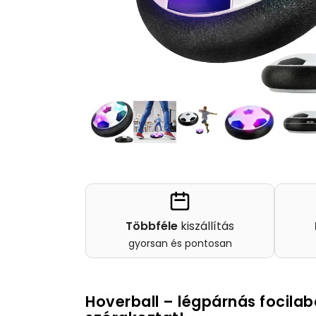
Többféle
kiszállítás
gyorsan és pontosan
Hoverball – légpárnás focilabd