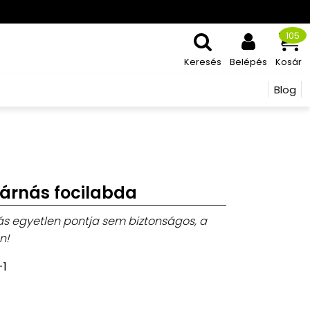
105
Keresés
Belépés
Kosár
Blog
párnás focilabda
s egyetlen pontja sem biztonságos, a
n!
-1