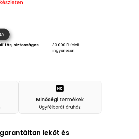
 készleten
BA
llítás, biztonságos
30.000 Ft felett
ingyenesen.
Minőségi
termékek
n
Ügyfélbarát áruház
 garantáltan leköt és