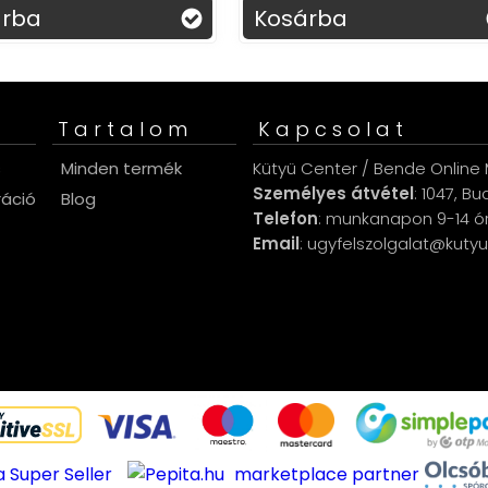
sárba
Kosárba
Tartalom
Kapcsolat
s
Minden termék
Kütyü Center / Bende Online M
Személyes átvétel
: 1047, B
ráció
Blog
Telefon
: munkanapon 9-14 ó
Email
: ugyfelszolgalat@kuty
marketplace partner