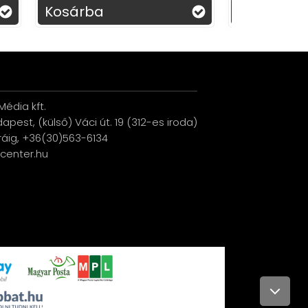
Kosárba
Kosárb
édia kft.
udapest, (külső) Váci út. 19 (312-es iroda)
ráig, +36(30)563-6134
ucenter.hu