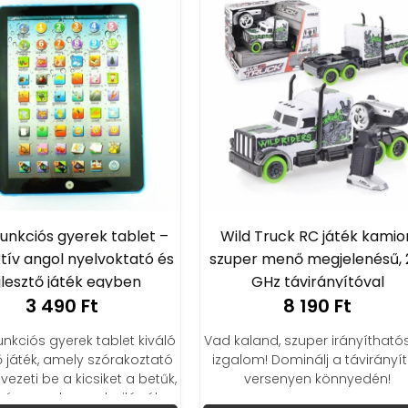
ld Truck RC játék kamion
Buborékfújó kard 45 
per menő megjelenésű, 2.4
1 290 Ft
GHz távirányítóval
Fedezd fel a varázslat
8 190 Ft
Buborékfújó Kardot! Kön
használható, szórakoztat
kaland, szuper irányíthatóság,
meseszerű buborékokk
alom! Dominálj a távirányítós
varázsolja el a gyerekek
versenyen könnyedén!