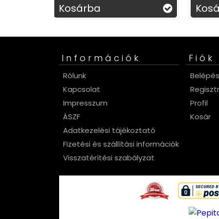
sra!
Kosárba
Ko
Információk
Fiók
Rólunk
Belépé
Kapcsolat
Regiszt
Impresszum
Profil
ÁSZF
Kosár
Adatkezelési tájékoztató
Fizetési és szállítási információk
Visszatérítési szabályzat