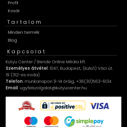
Profil
Kosár
Tartalom
Minden termék
Blog
Kapcsolat
Kütyü Center / Bende Online Média kft.
Személyes átvétel
: 1047, Budapest, (külső) Váci út.
19 (312-es iroda)
Telefon
: munkanapon 9-14 óráig, +36(30)563-6134
Email
: ugyfelszolgalat@kutyucenter.hu