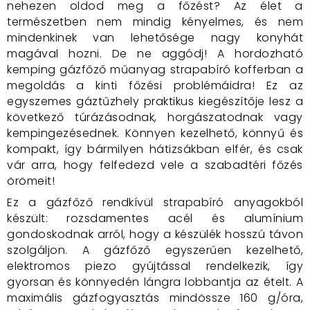
nehezen oldod meg a főzést? Az élet a
természetben nem mindig kényelmes, és nem
mindenkinek van lehetősége nagy konyhát
magával hozni. De ne aggódj! A hordozható
kemping gázfőző műanyag strapabíró kofferban a
megoldás a kinti főzési problémáidra! Ez az
egyszemes gáztűzhely praktikus kiegészítője lesz a
következő túrázásodnak, horgászatodnak vagy
kempingezésednek. Könnyen kezelhető, könnyű és
kompakt, így bármilyen hátizsákban elfér, és csak
vár arra, hogy felfedezd vele a szabadtéri főzés
örömeit!
Ez a gázfőző rendkívül strapabíró anyagokból
készült: rozsdamentes acél és alumínium
gondoskodnak arról, hogy a készülék hosszú távon
szolgáljon. A gázfőző egyszerűen kezelhető,
elektromos piezo gyújtással rendelkezik, így
gyorsan és könnyedén lángra lobbantja az ételt. A
maximális gázfogyasztás mindössze 160 g/óra,