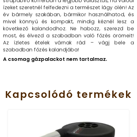
strapabíró kofferban a legjobb választás, ha valódi
ízeket szeretnél felfedezni a természet lágy ölén! Az
év bármely szakában, bármikor használhatod, és
mivel könnyű és kompakt, mindig kéznél lesz a
következő kalandodhoz. Ne habozz, szerezd be
most, és élvezd a szabadban való főzés örömeit!
Az ízletes ételek várnak rád – vágj bele a
szabadban főzés kalandjába!
A csomag gázpalackot nem tartalmaz.
Kapcsolódó
termékek