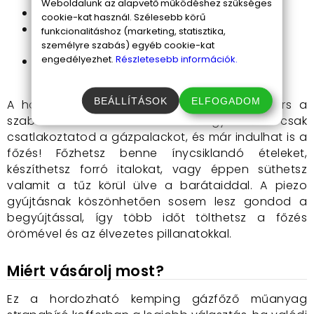
Weboldalunk az alapvető működéshez szükséges
Mérete: 343 x 275 x 82 mm, kompakt kivitel.
cookie-kat használ. Szélesebb körű
Minősítése: CE 0359, megbízható és
funkcionalitáshoz (marketing, statisztika,
biztonságos használat.
személyre szabás) egyéb cookie-kat
engedélyezhet.
Részletesebb információk.
Gáz: bután, a megfelelő energiaforráshoz
szükséges.
BEÁLLÍTÁSOK
ELFOGADOM
A hordozható kemping gázfőző tökéletes társ a
szabadban. Használat közben egyszerűen csak
csatlakoztatod a gázpalackot, és már indulhat is a
főzés! Főzhetsz benne ínycsiklandó ételeket,
készíthetsz forró italokat, vagy éppen süthetsz
valamit a tűz körül ülve a barátaiddal. A piezo
gyújtásnak köszönhetően sosem lesz gondod a
begyújtással, így több időt tölthetsz a főzés
örömével és az élvezetes pillanatokkal.
Miért vásárolj most?
Ez a hordozható kemping gázfőző műanyag