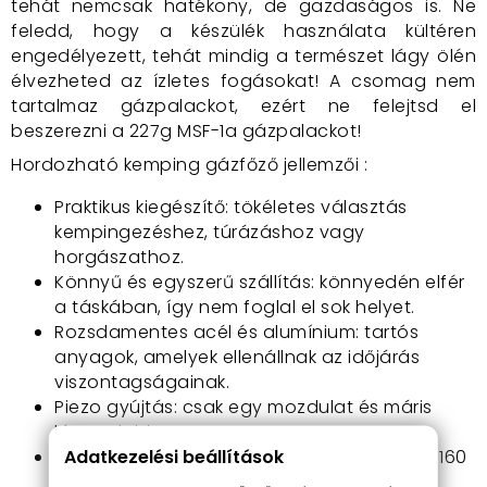
tehát nemcsak hatékony, de gazdaságos is. Ne
feledd, hogy a készülék használata kültéren
engedélyezett, tehát mindig a természet lágy ölén
élvezheted az ízletes fogásokat! A csomag nem
tartalmaz gázpalackot, ezért ne felejtsd el
beszerezni a 227g MSF-1a gázpalackot!
Hordozható kemping gázfőző jellemzői :
Praktikus kiegészítő: tökéletes választás
kempingezéshez, túrázáshoz vagy
horgászathoz.
Könnyű és egyszerű szállítás: könnyedén elfér
a táskában, így nem foglal el sok helyet.
Rozsdamentes acél és alumínium: tartós
anyagok, amelyek ellenállnak az időjárás
viszontagságainak.
Piezo gyújtás: csak egy mozdulat és máris
lángra lobban!
Adatkezelési beállítások
Gázfogyasztása: gazdaságos, mindössze 160
g/óra maximális teljesítményen.