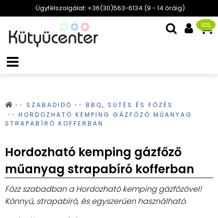
Ügyfélszolgálat: +36(30)563-6134 (9 - 14 óráig)
105
SZABADIDŐ
BBQ, SÜTÉS ÉS FŐZÉS
HORDOZHATÓ KEMPING GÁZFŐZŐ MŰANYAG
STRAPABÍRÓ KOFFERBAN
Hordozható kemping gázfőző
műanyag strapabíró kofferban
Főzz szabadban a Hordozható kemping gázfőzővel!
Könnyű, strapabíró, és egyszerűen használható.