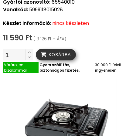
Gyártói azonosító:
65540010
Vonalkód:
5999118015028
Készlet információ
:
nincs készleten
11 590 Ft
( 9 126 Ft + ÁFA)
KOSÁRBA
Várároljon
Gyors szállítás,
30.000 Ft felett
bizalommal!
biztonságos fizetés.
ingyenesen.