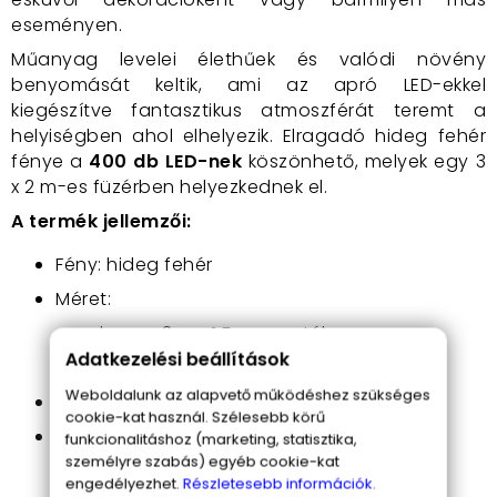
eseményen.
Műanyag levelei élethűek és valódi növény
benyomását keltik, ami az apró LED-ekkel
kiegészítve fantasztikus atmoszférát teremt a
helyiségben ahol elhelyezik. Elragadó hideg fehér
fénye a
400 db LED-nek
köszönhető, melyek egy 3
x 2 m-es füzérben helyezkednek el.
A termék jellemzői:
Fény: hideg fehér
Méret:
hossz: 3m + 1,5 m vezeték
Adatkezelési beállítások
magasság: 2 m
Weboldalunk az alapvető működéshez szükséges
Feszültés: 220 V
cookie-kat használ. Szélesebb körű
LED-ek száma: 400 db
funkcionalitáshoz (marketing, statisztika,
személyre szabás) egyéb cookie-kat
engedélyezhet.
Részletesebb információk.