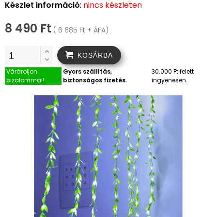
Készlet információ
:
nincs készleten
8 490 Ft
( 6 685 Ft + ÁFA)
KOSÁRBA
Várároljon
Gyors szállítás,
30.000 Ft felett
bizalommal!
biztonságos fizetés.
ingyenesen.