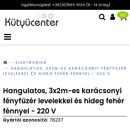
Ügyfélszolgálat: +36(30)563-6134 (9 - 14 óráig)
105
ELEKTRONIKA
HANGULATOS, 3X2M-ES KARÁCSONYI FÉNYFÜZÉR
LEVELEKKEL ÉS HIDEG FEHÉR FÉNNYEL - 220 V
Hangulatos, 3x2m-es karácsonyi
fényfüzér levelekkel és hideg fehér
fénnyel - 220 V
Gyártói azonosító:
78237