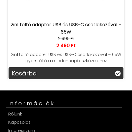
2in1 töltő adapter USB és USB-C csatlakozóval –
65W
2 990 Ft
2 490 Ft
2in1 töltő adapter USB és USB-C csatlakozóval – 65W
gyorstöltő a mindennapi eszközeidhez
Kosárba
Információk
Rólunk
Kapcsolat
Impresszum