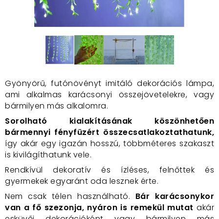
Gyönyörű, futónövényt imitáló dekorációs lámpa,
ami alkalmas karácsonyi összejövetelekre, vagy
bármilyen más alkalomra.
Sorolható kialakításának köszönhetően
bármennyi fényfüzért összecsatlakoztathatunk,
így akár egy igazán hosszú, többméteres szakaszt
is kivilágíthatunk vele.
Rendkívül dekoratív és ízléses, felnőttek és
gyermekek egyaránt oda lesznek érte.
Nem csak télen használható.
Bár
karácsonykor
van a fő szezonja, nyáron is remekül mutat
akár
esküvői dekorációként vagy bármilyen más