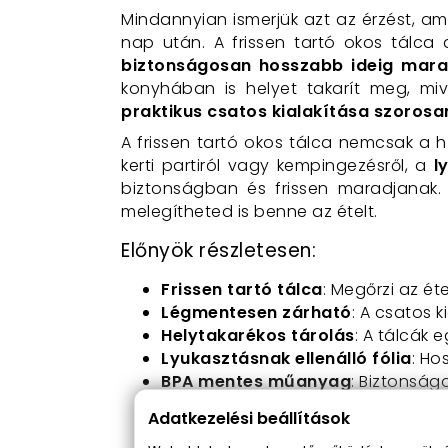
Mindannyian ismerjük azt az érzést, ami
nap után. A frissen tartó okos tálca
biztonságosan hosszabb ideig mara
konyhában is helyet takarít meg, mi
praktikus csatos kialakítása szorosan 
A frissen tartó okos tálca nemcsak a 
kerti partiról vagy kempingezésről, a
l
biztonságban és frissen maradjanak
melegítheted is benne az ételt.
Előnyök részletesen:
Frissen tartó tálca
: Megőrzi az ét
Légmentesen zárható
: A csatos k
Helytakarékos tárolás
: A tálcák 
Lyukasztásnak ellenálló fólia
: Ho
BPA mentes műanyag
: Biztonság
Mikrohullámú sütőben használha
Adatkezelési beállítások
Mosogatógépben mosható
: Könn