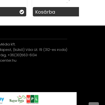
egyszerűen
Kosárba
Kosárba
édia kft.
udapest, (külső) Váci út. 19 (312-es iroda)
ráig, +36(30)563-6134
ucenter.hu