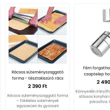
Fém forgatható konyh
csos süteményszaggató
csaptelep hosszabbít
rma - tésztakiszúró rács
2 490 Ft
2 390 Ft
Könnyedén irányítható vízár
os süteményszaggató forma
stílusos konyhai megjelené
– Tökéletes sütemények
párosítva. Csodás!
egyszerűen és gyorsan!