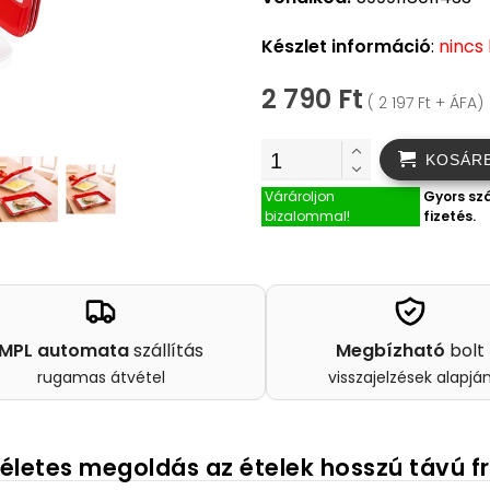
Készlet információ
:
nincs
2 790 Ft
( 2 197 Ft + ÁFA)
KOSÁR
Várároljon
Gyors szá
bizalommal!
fizetés.
MPL automata
szállítás
Megbízható
bolt
rugamas átvétel
visszajelzések alapjá
ökéletes megoldás az ételek hosszú távú f