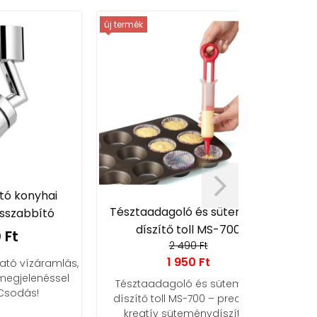
új termék
ai
Vákuumcsom
Tésztaadagoló és sütemény
ó
db vá
díszítő toll MS-700
2 490 Ft
1 950 Ft
amlás,
ssel
Vákuumcsoma
Tésztaadagoló és sütemény
vákuu
díszítő toll MS-700 – precíz és
vegyszerme
kreatív süteménydíszítés