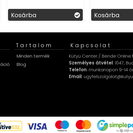
sárba
Kosárba
Tartalom
Kapcsolat
s
Minden termék
Kütyü Center / Bende Online M
Személyes átvétel
: 1047, B
ráció
Blog
Telefon
: munkanapon 9-14 ó
Email
: ugyfelszolgalat@kuty