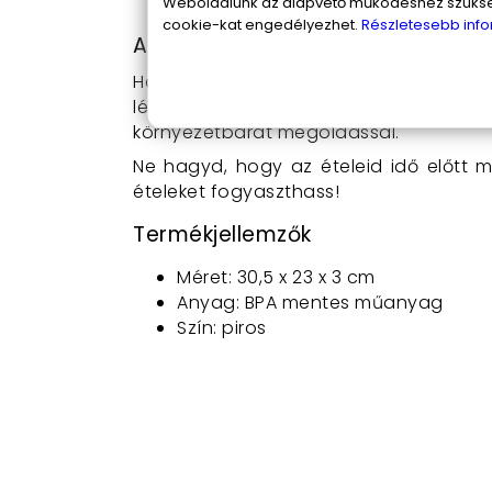
Praktikus és sokoldalú
: Otthon és
Weboldalunk az alapvető működéshez szüksége
cookie-kat engedélyezhet.
Részletesebb info
A termék használata
Használata rendkívül egyszerű: helyez
légmentesen záródjon. A tálca ideális
környezetbarát megoldással.
Ne hagyd, hogy az ételeid idő előtt me
ételeket fogyaszthass!
Termékjellemzők
Méret: 30,5 x 23 x 3 cm
Anyag: BPA mentes műanyag
Szín: piros