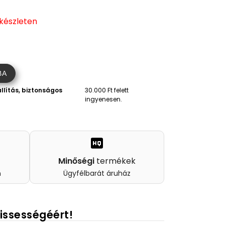
 készleten
BA
llítás, biztonságos
30.000 Ft felett
ingyenesen.
Minőségi
termékek
n
Ügyfélbarát áruház
rissességéért!