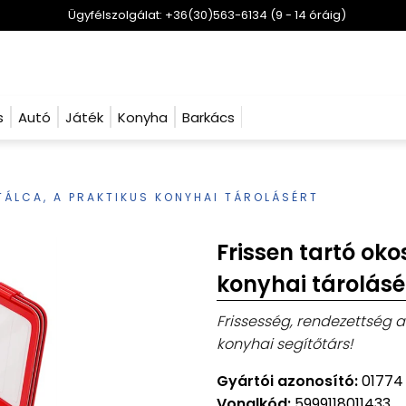
Ügyfélszolgálat: +36(30)563-6134 (9 - 14 óráig)
s
Autó
Játék
Konyha
Barkács
TÁLCA, A PRAKTIKUS KONYHAI TÁROLÁSÉRT
Frissen tartó oko
konyhai tárolásé
Frissesség, rendezettség a
konyhai segítőtárs!
Gyártói azonosító:
01774
Vonalkód:
5999118011433