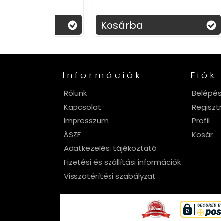
z vele!
Kosárba
Ko
Információk
Fiók
Rólunk
Belépé
Kapcsolat
Regiszt
Impresszum
Profil
ÁSZF
Kosár
Adatkezelési tájékoztató
Fizetési és szállítási információk
Visszatérítési szabályzat