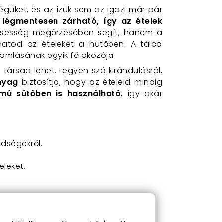
ségüket, és az ízük sem az igazi már pár
n
légmentesen zárható, így az ételek
issesség megőrzésében segít, hanem a
hatod az ételeket a hűtőben. A tálca
 romlásának egyik fő okozója.
ársad lehet. Legyen szó kirándulásról,
nyag
biztosítja, hogy az ételeid mindig
ámú sütőben is használható
, így akár
ldségekről.
eleket.