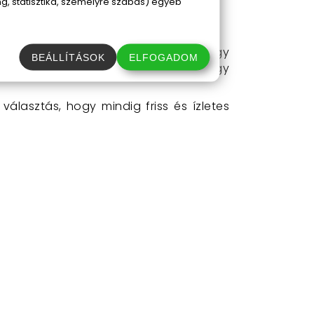
, statisztika, személyre szabás) egyéb
iztosítsd a csatos kialakítással, hogy
BEÁLLÍTÁSOK
ELFOGADOM
az ételek frissességét, és mindezt egy
választás, hogy mindig friss és ízletes