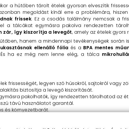
kor a hűtőben tárolt ételek gyorsan elveszítik frisses
 azonban megoldást kínál erre a problémára, hisze
dnak frissek
. Ez a csodás találmány nemcsak a fr
vel a tálcákat egymásra pakolva rendezetten tárol
zár, így kiszorítja a levegőt
, amely az ételek gyors
hűtőben, hanem a mindennapi tevékenységek során is t
yukasztásnak ellenálló fólia
és a
BPA mentes műa
. És ha ez még nem lenne elég, a tálca
mikrohull
elek frissességét, legyen szó húsokról, sajtokról vagy zö
ialakítás biztosítja a levegő kiszorítását.
egymásra pakolhatók, így rendezetten tárolhatod az ét
sszú távú használatot garantál.
os és környezetbarát.
tó
: Melegítési lehetőség közvetlenül a tálcában.
yű tisztítás.