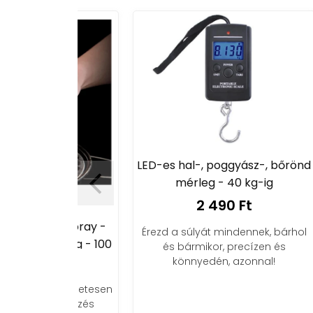
LED-es hal-, poggyász-, bőrönd
mérleg - 40 kg-ig
2 490 Ft
Rá
 ecet
fo
ló spray -
Érezd a súlyát mindennek, bárhol
 üveg - 100
és bármikor, precízen és
Ft
könnyedén, azonnal!
Rács
 egyenletesen
a grillezés