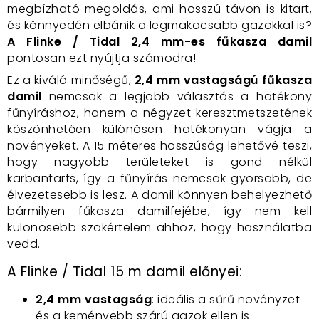
megbízható megoldás, ami hosszú távon is kitart,
és könnyedén elbánik a legmakacsabb gazokkal is?
A Flinke / Tidal 2,4 mm-es fűkasza damil
pontosan ezt nyújtja számodra!
Ez a kiváló minőségű,
2,4 mm vastagságú fűkasza
damil
nemcsak a legjobb választás a hatékony
fűnyíráshoz, hanem a négyzet keresztmetszetének
köszönhetően különösen hatékonyan vágja a
növényeket. A 15 méteres hosszúság lehetővé teszi,
hogy nagyobb területeket is gond nélkül
karbantarts, így a fűnyírás nemcsak gyorsabb, de
élvezetesebb is lesz. A damil könnyen behelyezhető
bármilyen fűkasza damilfejébe, így nem kell
különösebb szakértelem ahhoz, hogy használatba
vedd.
A Flinke / Tidal 15 m damil előnyei:
2,4 mm vastagság
: ideális a sűrű növényzet
és a keményebb szárú gazok ellen is.