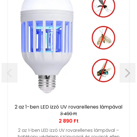
2 az 1-ben LED izzó UV rovarellenes lámpával
3 490 Ft
2 890 Ft
2 az 1-ben LED izzó UV rovarellenes lámpával –
hatékony védelem szúnyogok és rovarok ellen