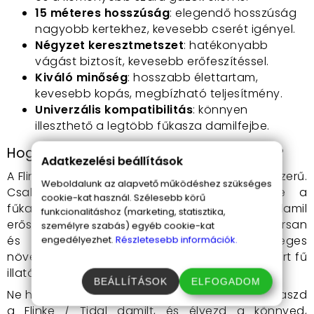
15 méteres hosszúság
: elegendő hosszúság
nagyobb kertekhez, kevesebb cserét igényel.
Négyzet keresztmetszet
: hatékonyabb
vágást biztosít, kevesebb erőfeszítéssel.
Kiváló minőség
: hosszabb élettartam,
kevesebb kopás, megbízható teljesítmény.
Univerzális kompatibilitás
: könnyen
illeszthető a legtöbb fűkasza damilfejbe.
Hogyan használd a Flinke / Tidal damilt?
Adatkezelési beállítások
A Flinke / Tidal damil használata rendkívül egyszerű.
Weboldalunk az alapvető működéshez szükséges
Csak tekerd fel a damilfejre, illeszd be a
cookie-kat használ. Szélesebb körű
fűkaszádba, és már kezdheted is a munkát. A damil
funkcionalitáshoz (marketing, statisztika,
erős és tartós anyagának köszönhetően gyorsan
személyre szabás) egyéb cookie-kat
és hatékonyan vághatod le a felesleges
engedélyezhet.
Részletesebb információk.
növényzetet, miközben élvezheted a frissen nyírt fű
illatát és látványát.
BEÁLLÍTÁSOK
ELFOGADOM
Ne hagyd, hogy a gyomok uralják a kerted! Válaszd
a Flinke / Tidal damilt, és élvezd a könnyed,