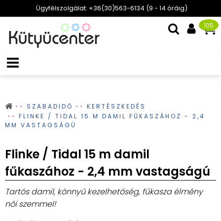
Ügyfélszolgálat: +36(30)563-6134 (9 - 14 óráig)
105
SZABADIDŐ
KERTÉSZKEDÉS
FLINKE / TIDAL 15 M DAMIL FŰKASZÁHOZ - 2,4
MM VASTAGSÁGÚ
Flinke / Tidal 15 m damil
fűkaszához - 2,4 mm vastagságú
Tartós damil, könnyű kezelhetőség, fűkasza élmény
női szemmel!