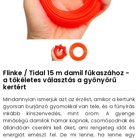
Flinke / Tidal 15 m damil fűkaszához -
a tökéletes választás a gyönyörű
kertért
Mindannyian ismerjük azt az érzést, amikor a kertünk
gyorsan burjánzó gyomokkal van tele, és a fűnyírás
inkább kínszenvedés, mint öröm. A gyenge
minőségű damilok hamar kopnak, csomósodnak és
állandóan cserélni kell őket, ami rengeteg időt és
energiát emészt fel. De mi lenne, ha lenne egy