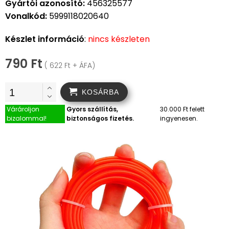
Gyártói azonosító:
456325577
Vonalkód:
5999118020640
Készlet információ
:
nincs készleten
790 Ft
( 622 Ft + ÁFA)
KOSÁRBA
Várároljon
Gyors szállítás,
30.000 Ft felett
bizalommal!
biztonságos fizetés.
ingyenesen.