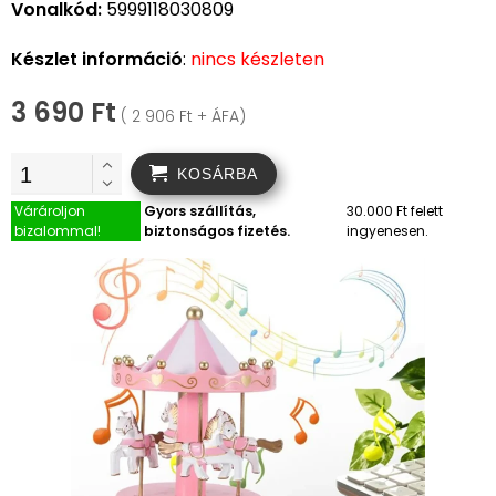
Vonalkód:
5999118030809
Készlet információ
:
nincs készleten
3 690 Ft
( 2 906 Ft + ÁFA)
KOSÁRBA
Várároljon
Gyors szállítás,
30.000 Ft felett
bizalommal!
biztonságos fizetés.
ingyenesen.