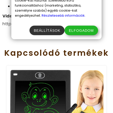
cookie-kat használ. Szélesebb körű
funkcionalitáshoz (marketing, statisztika,
Működés módja: felhúzható
személyre szabás) egyéb cookie-kat
engedélyezhet.
Részletesebb információk.
Videó a termékről:
https://www.youtube.com/shorts/bKjR-qJhLvU
BEÁLLÍTÁSOK
ELFOGADOM
Kapcsolódó
termékek