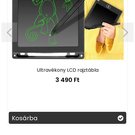
Ultravékony LCD rajztábla
3 490 Ft
Kosárba