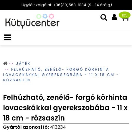
Ügyfélszolgálat: +36(30)563-6134 (9 - 14 óráig)
105
JÁTÉK
FELHÚZHATÓ, ZENÉLŐ- FORGÓ KÖRHINTA
LOVACSKÁKKAL GYEREKSZOBÁBA - 11 X 18 CM -
RÓZSASZÍN
Felhúzható, zenélő- forgó körhinta
lovacskákkal gyerekszobába - 11 x
18 cm - rózsaszín
Gyártói azonosító:
413234