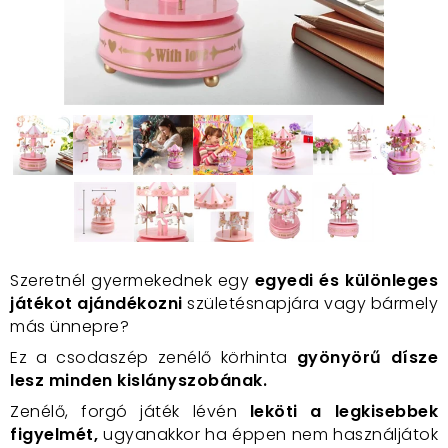
Szeretnél gyermekednek egy
egyedi és különleges
játékot ajándékozni
születésnapjára vagy bármely
más ünnepre?
Ez a csodaszép zenélő körhinta
gyönyörű dísze
lesz minden kislányszobának.
Zenélő, forgó játék lévén
leköti a legkisebbek
figyelmét,
ugyanakkor ha éppen nem használjátok