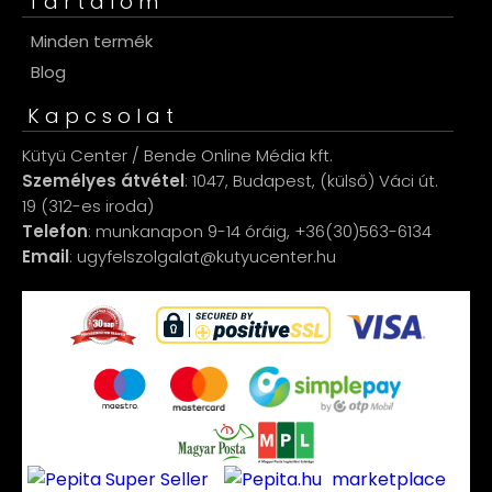
Tartalom
Minden termék
Blog
Kapcsolat
Kütyü Center / Bende Online Média kft.
Személyes átvétel
: 1047, Budapest, (külső) Váci út.
19 (312-es iroda)
Telefon
: munkanapon 9-14 óráig, +36(30)563-6134
Email
: ugyfelszolgalat@kutyucenter.hu
marketplace