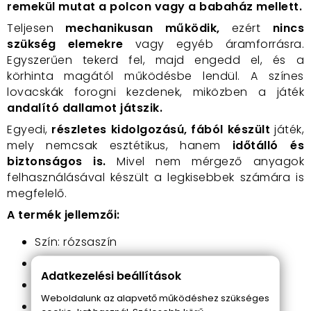
remekül mutat a polcon vagy a babaház mellett.
Teljesen
mechanikusan működik,
ezért
nincs
szükség elemekre
vagy egyéb áramforrásra.
Egyszerűen tekerd fel, majd engedd el, és a
körhinta magától működésbe lendül. A színes
lovacskák forogni kezdenek, miközben a játék
andalító dallamot játszik.
Egyedi,
részletes kidolgozású, fából készült
játék,
mely nemcsak esztétikus, hanem
időtálló és
biztonságos is.
Mivel nem mérgező anyagok
felhasználásával készült a legkisebbek számára is
megfelelő.
A termék jellemzői:
Szín: rózsaszín
Minta körhinta
Adatkezelési beállítások
Magasság: 18 cm
Weboldalunk az alapvető működéshez szükséges
Anyag: műanyag