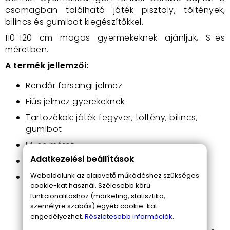
csomagban található játék pisztoly, töltények,
bilincs és gumibot kiegészítőkkel.
110-120 cm magas gyermekeknek ajánljuk, S-es
méretben.
A termék jellemzői:
Rendőr farsangi jelmez
Fiús jelmez gyerekeknek
Tartozékok: játék fegyver, töltény, bilincs,
gumibot
M-es méret
Adatkezelési beállítások
110-120 cm magassághoz ajánlott
Weboldalunk az alapvető működéshez szükséges
Ujjhossz: 14 cm
cookie-kat használ. Szélesebb körű
funkcionalitáshoz (marketing, statisztika,
személyre szabás) egyéb cookie-kat
engedélyezhet.
Részletesebb információk.