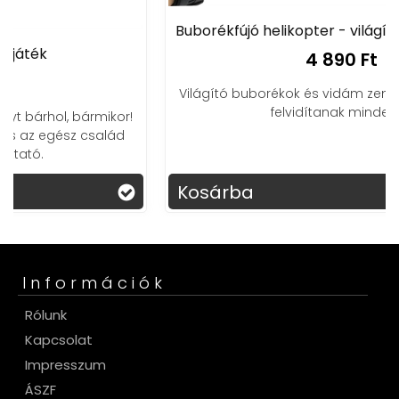
Buborékfújó helikopter - világít és zenél - sárga
4 890 Ft
Világító buborékok és vidám zenék, pillanatok alatt
felvidítanak mindenkit!
!
Kosárba
Információk
Rólunk
Kapcsolat
Impresszum
ÁSZF