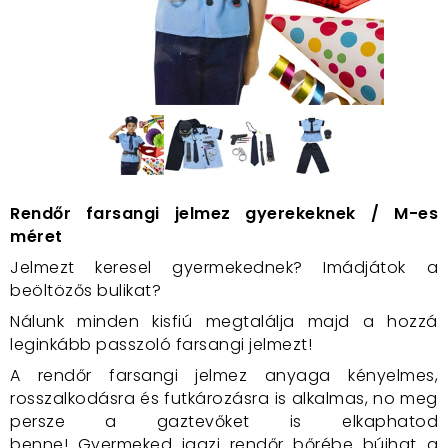
Rendőr farsangi jelmez gyerekeknek / M-es
méret
Jelmezt keresel gyermekednek? Imádjátok a
beöltözős bulikat?
Nálunk minden kisfiú megtalálja majd a hozzá
leginkább passzoló farsangi jelmezt!
A rendőr farsangi jelmez anyaga kényelmes,
rosszalkodásra és futkározásra is alkalmas, no meg
persze a gaztevőket is elkaphatod
benne! Gyermeked igazi rendőr bőrébe bújhat a