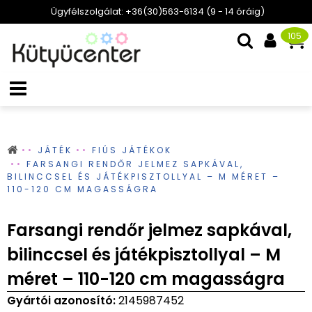
Ügyfélszolgálat: +36(30)563-6134 (9 - 14 óráig)
105
JÁTÉK
FIÚS JÁTÉKOK
FARSANGI RENDŐR JELMEZ SAPKÁVAL,
BILINCCSEL ÉS JÁTÉKPISZTOLLYAL – M MÉRET –
110-120 CM MAGASSÁGRA
Farsangi rendőr jelmez sapkával,
bilinccsel és játékpisztollyal – M
méret – 110-120 cm magasságra
Gyártói azonosító:
2145987452