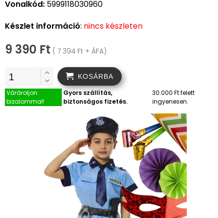
Vonalkód:
5999118030960
Készlet információ
:
nincs készleten
9 390 Ft
( 7 394 Ft + ÁFA)
KOSÁRBA
Várároljon
Gyors szállítás,
30.000 Ft felett
bizalommal!
biztonságos fizetés.
ingyenesen.