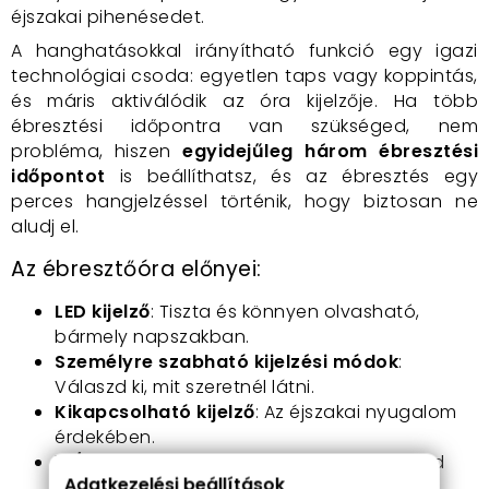
éjszakai pihenésedet.
A hanghatásokkal irányítható funkció egy igazi
technológiai csoda: egyetlen taps vagy koppintás,
és máris aktiválódik az óra kijelzője. Ha több
ébresztési időpontra van szükséged, nem
probléma, hiszen
egyidejűleg három ébresztési
időpontot
is beállíthatsz, és az ébresztés egy
perces hangjelzéssel történik, hogy biztosan ne
aludj el.
Az ébresztőóra előnyei:
LED kijelző
: Tiszta és könnyen olvasható,
bármely napszakban.
Személyre szabható kijelzési módok
:
Válaszd ki, mit szeretnél látni.
Kikapcsolható kijelző
: Az éjszakai nyugalom
érdekében.
12/24 órás időformátum
: Válaszd a neked
Adatkezelési beállítások
megfelelőt.