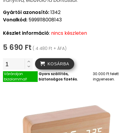
irányítva, elbűvölő fa borítással.
Gyártói azonosító:
1342
Vonalkód:
5999118008143
Készlet információ
:
nincs készleten
5 690 Ft
( 4 480 Ft + ÁFA)
KOSÁRBA
Várároljon
Gyors szállítás,
30.000 Ft felett
bizalommal!
biztonságos fizetés.
ingyenesen.