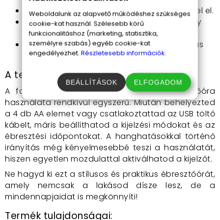
Három ébresztési időpont
: Soha nem késel el.
Weboldalunk az alapvető működéshez szükséges
Hanghatásokkal irányítható
: Tapsolj vagy
cookie-kat használ. Szélesebb körű
koppints, és máris működik.
funkcionalitáshoz (marketing, statisztika,
személyre szabás) egyéb cookie-kat
USB töltő kábel vagy 4xAA elem
: Rugalmas
engedélyezhet.
Részletesebb információk.
tápellátás.
A termék használata
BEÁLLÍTÁSOK
ELFOGADOM
A fa borítású, világos színű LED-es ébresztőóra
használata rendkívül egyszerű. Miután behelyezted
a 4 db AA elemet vagy csatlakoztattad az USB töltő
kábelt, máris beállíthatod a kijelzési módokat és az
ébresztési időpontokat. A hanghatásokkal történő
irányítás még kényelmesebbé teszi a használatát,
hiszen egyetlen mozdulattal aktiválhatod a kijelzőt.
Ne hagyd ki ezt a stílusos és praktikus ébresztőórát,
amely nemcsak a lakásod dísze lesz, de a
mindennapjaidat is megkönnyíti!
Termék tulajdonságai: