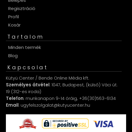
Belépés
Regisztráció
Profil
Kosár
Tartalom
Minden termék
Blog
Kapcsolat
Kütyü Center / Bende Online Média kft.
Személyes átvétel
: 1047, Budapest, (külső) Váci út.
19 (312-es iroda)
Telefon
: munkanapon 9-14 óráig, +36(30)563-6134
Email
: ugyfelszolgalat@kutyucenter.hu