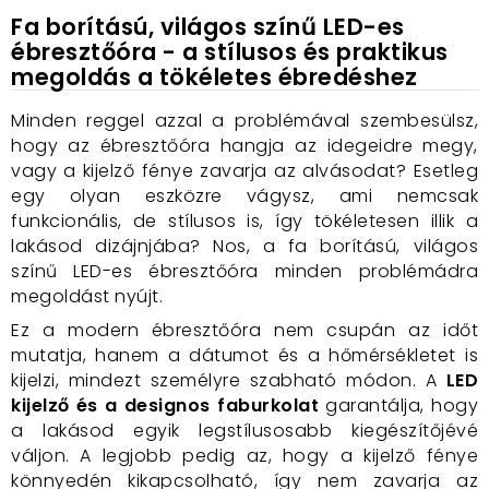
Fa borítású, világos színű LED-es
ébresztőóra - a stílusos és praktikus
megoldás a tökéletes ébredéshez
Minden reggel azzal a problémával szembesülsz,
hogy az ébresztőóra hangja az idegeidre megy,
vagy a kijelző fénye zavarja az alvásodat? Esetleg
egy olyan eszközre vágysz, ami nemcsak
funkcionális, de stílusos is, így tökéletesen illik a
lakásod dizájnjába? Nos, a fa borítású, világos
színű LED-es ébresztőóra minden problémádra
megoldást nyújt.
Ez a modern ébresztőóra nem csupán az időt
mutatja, hanem a dátumot és a hőmérsékletet is
kijelzi, mindezt személyre szabható módon. A
LED
kijelző és a designos faburkolat
garantálja, hogy
a lakásod egyik legstílusosabb kiegészítőjévé
váljon. A legjobb pedig az, hogy a kijelző fénye
könnyedén kikapcsolható, így nem zavarja az