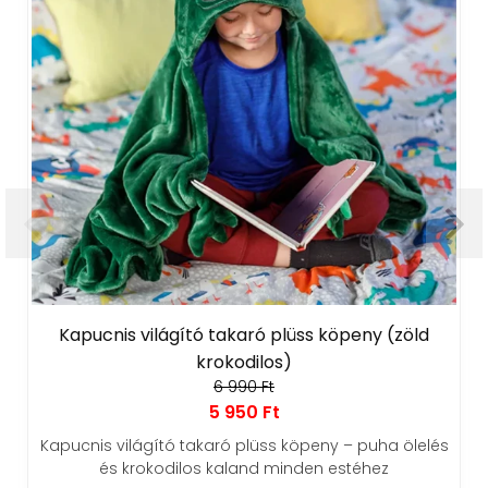
Kapucnis világító takaró plüss köpeny (zöld
krokodilos)
6 990 Ft
5 950 Ft
Kapucnis világító takaró plüss köpeny – puha ölelés
és krokodilos kaland minden estéhez