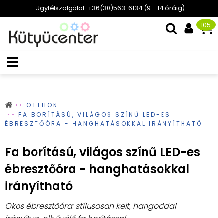
Ügyfélszolgálat: +36(30)563-6134 (9 - 14 óráig)
105
OTTHON
FA BORÍTÁSÚ, VILÁGOS SZÍNŰ LED-ES
ÉBRESZTŐÓRA - HANGHATÁSOKKAL IRÁNYÍTHATÓ
Fa borítású, világos színű LED-es
ébresztőóra - hanghatásokkal
irányítható
Okos ébresztőóra: stílusosan kelt, hangoddal