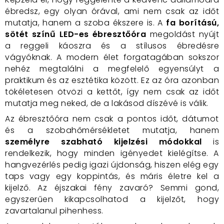
ébredsz, egy olyan órával, ami nem csak az időt
mutatja, hanem a szoba ékszere is. A
fa borítású,
sötét színű LED-es ébresztőóra
megoldást nyújt
a reggeli káoszra és a stílusos ébredésre
vágyóknak. A modern élet forgatagában sokszor
nehéz megtalálni a megfelelő egyensúlyt a
praktikum és az esztétika között. Ez az óra azonban
tökéletesen ötvözi a kettőt, így nem csak az időt
mutatja meg neked, de a lakásod díszévé is válik.
Az ébresztőóra nem csak a pontos időt, dátumot
és a szobahőmérsékletet mutatja, hanem
személyre szabható kijelzési módokkal
is
rendelkezik, hogy minden igényedet kielégítse. A
hangvezérlés pedig igazi újdonság, hiszen elég egy
taps vagy egy koppintás, és máris életre kel a
kijelző. Az éjszakai fény zavaró? Semmi gond,
egyszerűen kikapcsolhatod a kijelzőt, hogy
zavartalanul pihenhess.