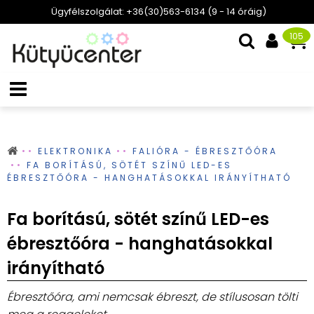
Ügyfélszolgálat: +36(30)563-6134 (9 - 14 óráig)
105
ELEKTRONIKA
FALIÓRA - ÉBRESZTŐÓRA
FA BORÍTÁSÚ, SÖTÉT SZÍNŰ LED-ES
ÉBRESZTŐÓRA - HANGHATÁSOKKAL IRÁNYÍTHATÓ
Fa borítású, sötét színű LED-es
ébresztőóra - hanghatásokkal
irányítható
Ébresztőóra, ami nemcsak ébreszt, de stílusosan tölti