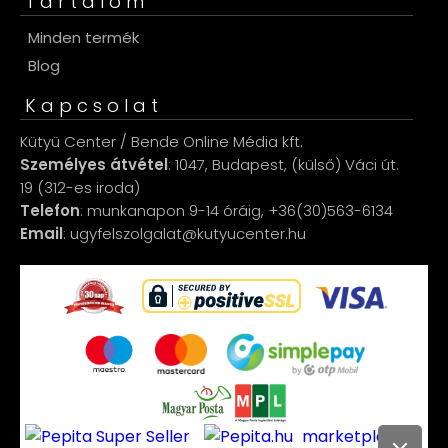
Tartalom
Minden termék
Blog
Kapcsolat
Kütyü Center / Bende Online Média kft.
Személyes átvétel
: 1047, Budapest, (külső) Váci út.
19 (312-es iroda)
Telefon
: munkanapon 9-14 óráig, +36(30)563-6134
Email
: ugyfelszolgalat@kutyucenter.hu
marketplace