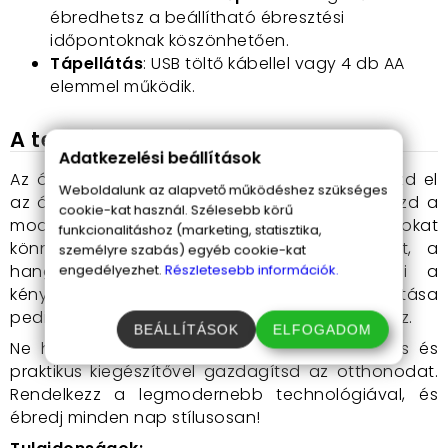
ébredhetsz a beállítható ébresztési
időpontoknak köszönhetően.
Tápellátás
: USB töltő kábellel vagy 4 db AA
elemmel működik.
A termék használata
Adatkezelési beállítások
Az óra használata egyszerű és intuitív. Helyezd el
Weboldalunk az alapvető működéshez szükséges
az ágyad mellett vagy a nappaliban, és élvezd a
cookie-kat használ. Szélesebb körű
modern technológia előnyeit. A kijelzési módokat
funkcionalitáshoz (marketing, statisztika,
könnyedén beállíthatod az igényeid szerint, a
személyre szabás) egyéb cookie-kat
hangvezérlés pedig egy új szintre emeli a
engedélyezhet.
Részletesebb információk.
kényelmet. A három ébresztési időpont beállítása
pedig gyerekjáték, így mindig pontosan ébredsz.
BEÁLLÍTÁSOK
ELFOGADOM
Ne hagyd ki ezt a lehetőséget, hogy stílusos és
praktikus kiegészítővel gazdagítsd az otthonodat.
Rendelkezz a legmodernebb technológiával, és
ébredj minden nap stílusosan!