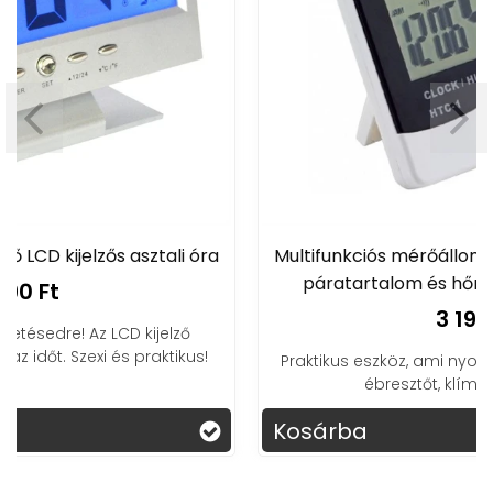
Multifunkciós mérőállomás órával, ébresztővel,
páratartalom és hőmérséklet kijelzéssel
3 190 Ft
Praktikus eszköz, ami nyomon követ mindent: időt,
ébresztőt, klímát, egy helyen.
Kosárba