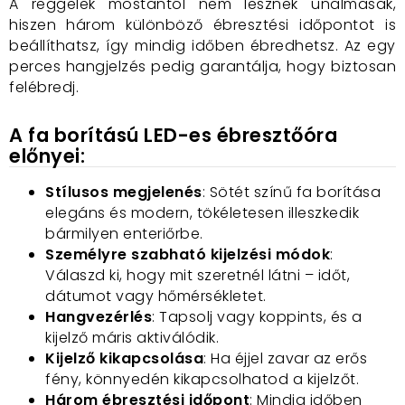
A reggelek mostantól nem lesznek unalmasak,
hiszen három különböző ébresztési időpontot is
beállíthatsz, így mindig időben ébredhetsz. Az egy
perces hangjelzés pedig garantálja, hogy biztosan
felébredj.
A fa borítású LED-es ébresztőóra
előnyei:
Stílusos megjelenés
: Sötét színű fa borítása
elegáns és modern, tökéletesen illeszkedik
bármilyen enteriőrbe.
Személyre szabható kijelzési módok
:
Válaszd ki, hogy mit szeretnél látni – időt,
dátumot vagy hőmérsékletet.
Hangvezérlés
: Tapsolj vagy koppints, és a
kijelző máris aktiválódik.
Kijelző kikapcsolása
: Ha éjjel zavar az erős
fény, könnyedén kikapcsolhatod a kijelzőt.
Három ébresztési időpont
: Mindig időben