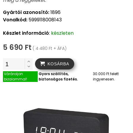
meg a reggeleket.
Gyártói azonosító:
1896
Vonalkód:
5999118008143
Készlet információ
:
készleten
5 690 Ft
( 4 480 Ft + ÁFA)
KOSÁRBA
Várároljon
Gyors szállítás,
30.000 Ft felett
bizalommal!
biztonságos fizetés.
ingyenesen.