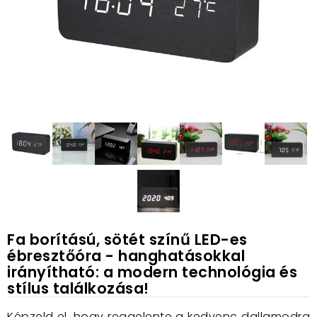
Fa borítású, sötét színű LED-es
ébresztőóra - hanghatásokkal
irányítható: a modern technológia és
stílus találkozása!
Képzeld el, hogy reggelente a kedvenc dallamodra