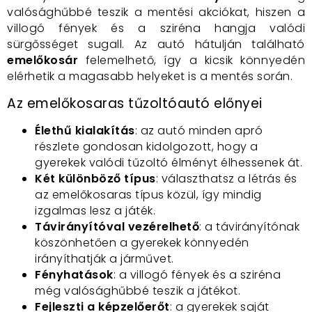
valósághűbbé teszik a mentési akciókat, hiszen a
villogó fények és a sziréna hangja valódi
sürgősséget sugall. Az autó hátulján található
emelőkosár
felemelhető, így a kicsik könnyedén
elérhetik a magasabb helyeket is a mentés során.
Az emelőkosaras tűzoltóautó előnyei
Élethű kialakítás
: az autó minden apró
részlete gondosan kidolgozott, hogy a
gyerekek valódi tűzoltó élményt élhessenek át.
Két különböző típus
: választhatsz a létrás és
az emelőkosaras típus közül, így mindig
izgalmas lesz a játék.
Távirányítóval vezérelhető
: a távirányítónak
köszönhetően a gyerekek könnyedén
irányíthatják a járművet.
Fényhatások
: a villogó fények és a sziréna
még valósághűbbé teszik a játékot.
Fejleszti a képzelőerőt
: a gyerekek saját