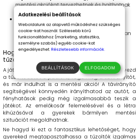
mentési akciókat tervezhetnek és hajthatnak
végre.
Adatkezelési beállítások
Biztonságos játékélmény
: a tűzoltóautó
Weboldalunk az alapvető működéshez szükséges
strapabíró anyagokból készült, így a
cookie-kat használ. Szélesebb körű
legnagyobb kalandok során is biztonságban
funkcionalitáshoz (marketing, statisztika,
marad.
személyre szabás) egyéb cookie-kat
engedélyezhet.
Részletesebb információk.
Hogyan használd az emelőkosaras
tűzoltóautót?
BEÁLLÍTÁSOK
ELFOGADOM
A játék használata rendkívül egyszerű. Csak helyezd
a tűzoltóautót a padlóra, fogd meg a távirányítót,
és már indulhat is a mentési akció! A távirányító
segítségével könnyedén irányíthatod az autót, a
fényhatások pedig még izgalmasabbá teszik a
játékot. Az emelőkosár felemelésével és a létra
kihúzásával a gyerekek bármilyen mentési
szituációt megoldhatnak.
Ne hagyd ki ezt a fantasztikus lehetőséget, hogy
gyereked megtapasztalhassa a tűzoltók izgalmas