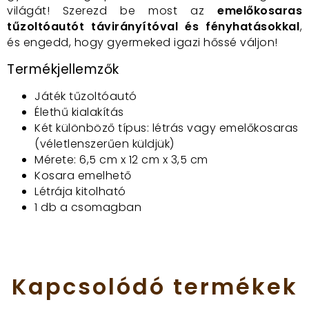
világát! Szerezd be most az
emelőkosaras
tűzoltóautót távirányítóval és fényhatásokkal
,
és engedd, hogy gyermeked igazi hőssé váljon!
Termékjellemzők
Játék tűzoltóautó
Élethű kialakítás
Két különböző típus: létrás vagy emelőkosaras
(véletlenszerűen küldjük)
Mérete: 6,5 cm x 12 cm x 3,5 cm
Kosara emelhető
Létrája kitolható
1 db a csomagban
Kapcsolódó
termékek