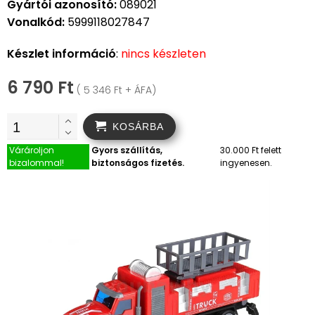
Gyártói azonosító:
089021
Vonalkód:
5999118027847
Készlet információ
:
nincs készleten
6 790 Ft
( 5 346 Ft + ÁFA)
KOSÁRBA
Várároljon
Gyors szállítás,
30.000 Ft felett
bizalommal!
biztonságos fizetés.
ingyenesen.