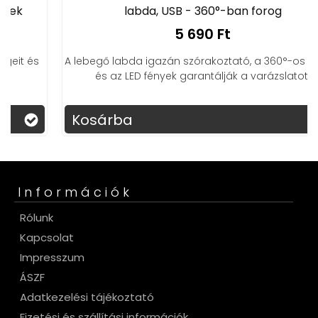
labda, USB - 360°-ban forog
5 690 Ft
A lebegő labda igazán szórakoztató, a 360°-os forgás
és az LED fények garantálják a varázslatot!
Kosárba
Információk
Rólunk
Kapcsolat
Impresszum
ÁSZF
Adatkezelési tájékoztató
Fizetési és szállítási információk