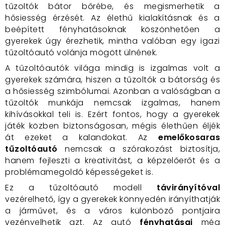
tűzoltók bátor bőrébe, és megismerhetik a
hősiesség érzését. Az élethű kialakításnak és a
beépített fényhatásoknak köszönhetően a
gyerekek úgy érezhetik, mintha valóban egy igazi
tűzoltóautó volánja mögött ülnének.
A tűzoltóautók világa mindig is izgalmas volt a
gyerekek számára, hiszen a tűzoltók a bátorság és
a hősiesség szimbólumai. Azonban a valóságban a
tűzoltók munkája nemcsak izgalmas, hanem
kihívásokkal teli is. Ezért fontos, hogy a gyerekek
játék közben biztonságosan, mégis élethűen éljék
át ezeket a kalandokat. Az
emelőkosaras
tűzoltóautó
nemcsak a szórakozást biztosítja,
hanem fejleszti a kreativitást, a képzelőerőt és a
problémamegoldó képességeket is.
Ez a tűzoltóautó modell
távirányítóval
vezérelhető, így a gyerekek könnyedén irányíthatják
a járművet, és a város különböző pontjaira
vezényelhetik azt. Az autó
fényhatásai
még