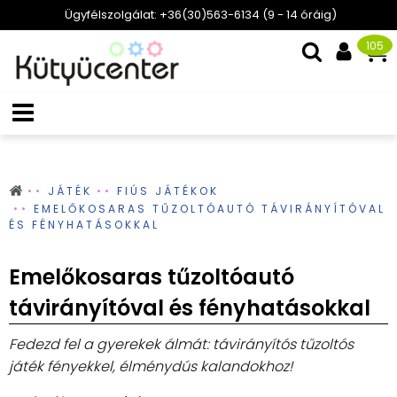
Ügyfélszolgálat: +36(30)563-6134 (9 - 14 óráig)
105
JÁTÉK
FIÚS JÁTÉKOK
EMELŐKOSARAS TŰZOLTÓAUTÓ TÁVIRÁNYÍTÓVAL
ÉS FÉNYHATÁSOKKAL
Emelőkosaras tűzoltóautó
távirányítóval és fényhatásokkal
Fedezd fel a gyerekek álmát: távirányítós tűzoltós
játék fényekkel, élménydús kalandokhoz!