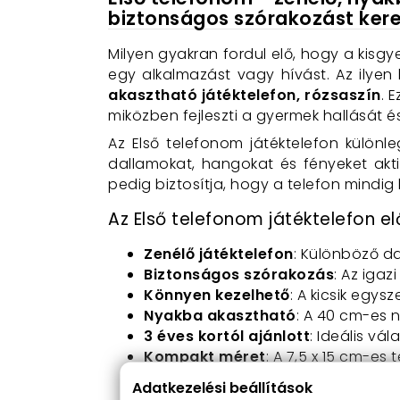
biztonságos szórakozást ker
Milyen gyakran fordul elő, hogy a kisgy
egy alkalmazást vagy hívást. Az ilye
akasztható játéktelefon, rózsaszín
. 
miközben fejleszti a gyermek hallását é
Az Első telefonom játéktelefon különl
dallamokat, hangokat és fényeket akti
pedig biztosítja, hogy a telefon mindig
Az Első telefonom játéktelefon el
Zenélő játéktelefon
: Különböző d
Biztonságos szórakozás
: Az igaz
Könnyen kezelhető
: A kicsik egy
Nyakba akasztható
: A 40 cm-es 
3 éves kortól ajánlott
: Ideális vá
Kompakt méret
: A 7,5 x 15 cm-es
Elemekkel működik
: 3 db AAA ele
Adatkezelési beállítások