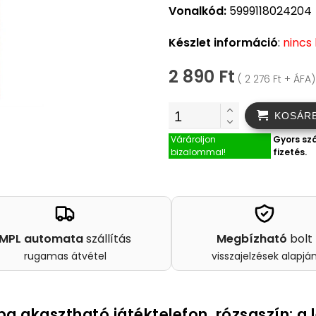
Vonalkód:
5999118024204
Készlet információ
:
nincs
2 890 Ft
( 2 276 Ft + ÁFA)
KOSÁR
Várároljon
Gyors szá
bizalommal!
fizetés.
MPL automata
szállítás
Megbízható
bolt
rugamas átvétel
visszajelzések alapjá
ba akasztható játéktelefon, rózsaszín: a 