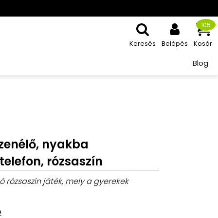
105
Keresés
Belépés
Kosár
Blog
 zenélő, nyakba
telefon, rózsaszín
gó rózsaszín játék, mely a gyerekek
2