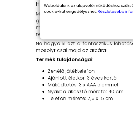
Hogyan használd az Első telefon
Weboldalunk az alapvető működéshez szüksége
cookie-kat engedélyezhet.
Részletesebb info
Miután behelyezted a 3 db AAA elemet,
gyermeked máris élvezheti a szín
megnyomásával mindig új élmény vár rá
telefon mindig a közelben lesz.
Ne hagyd ki ezt a fantasztikus lehető
mosolyt csal majd az arcára!
Termék tulajdonságai
:
Zenélő játéktelefon
Ajánlott életkor: 3 éves kortól
Működtetés: 3 x AAA elemmel
Nyakba akasztó mérete: 40 cm
Telefon mérete: 7,5 x 15 cm