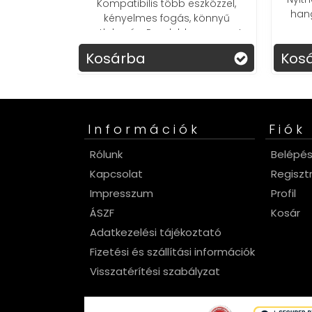
öbb eszközzel,
hanghatások: élethű élmény
ogás, könnyű
kicsiknek!
ndeld meg most a
i kontrollert!
Kosárba
Információk
Fiók
Rólunk
Belépé
Kapcsolat
Regiszt
Impresszum
Profil
ÁSZF
Kosár
Adatkezelési tájékoztató
Fizetési és szállítási információk
Visszatérítési szabályzat