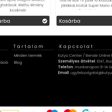
Game 8bit TV játék 16 klasszikus
játékkal, köztük Super Mario és
Duck Hunt.
Kosárba
Kosárba
Tartalom
Kapcsolat
s
Minden termék
Kütyü Center / Bende Online M
Személyes átvétel
: 1047, B
ráció
Blog
Telefon
: munkanapon 9-14 ó
Email
: ugyfelszolgalat@kuty