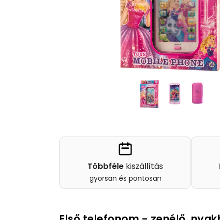
Többféle
kiszállítás
gyorsan és pontosan
Első telefonom - zenélő, nyak