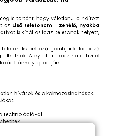
g is történt, hogy véletlenül elindított
et az
Első telefonom - zenélő, nyakba
ívát is kínál az igazi telefonok helyett,
 A telefon különböző gombjai különböző
godhatnak. A nyakba akasztható kivitel
 lakás bármelyik pontján.
véletlen hívások és alkalmazásindítások.
iókat.
 a technológiával.
ihetitek.
tés miatt.