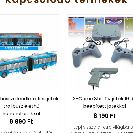
X-Game 8bit TV játék 16 db
Felakasztható box
beépített játékkal
boxkesztűvel gyerek
50x21x21 cm
8 190 Ft
8 190 Ft
Lépj vissza a retro világba! X-