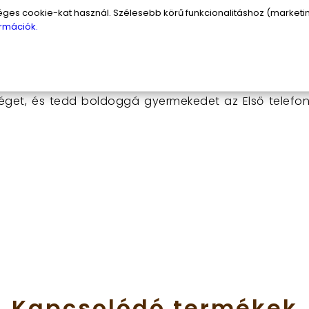
om játéktelefont?
s cookie-kat használ. Szélesebb körű funkcionalitáshoz (marketing
rmációk.
 egyszerűen kapcsold be a telefon hátoldalán találha
es fényeket, a vidám dallamokat és a szórakoz
, így a játék sosem válik unalmassá. A nyakba akasztó
séget, és tedd boldoggá gyermekedet az Első telefo
Kapcsolódó
termékek