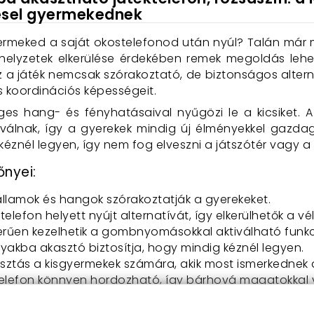
esel gyermekednek
ermeked a saját okostelefonod után nyúl? Talán már me
n helyzetek elkerülése érdekében remek megoldás leh
Ez a játék nemcsak szórakoztató, de biztonságos alternat
s koordinációs képességeit.
eges hang- és fényhatásaival nyűgözi le a kicsiket.
válnak, így a gyerekek mindig új élményekkel gazda
 kéznél legyen, így nem fog elveszni a játszótér vagy a
őnyei:
allamok és hangok szórakoztatják a gyerekeket.
i telefon helyett nyújt alternatívát, így elkerülhetők a 
szerűen kezelhetik a gombnyomásokkal aktiválható funkc
nyakba akasztó biztosítja, hogy mindig kéznél legyen.
lasztás a kisgyermekek számára, akik most ismerkednek
 telefon könnyen hordozható, így bárhová magatokkal v
m szükséges a működéséhez, így nem kell aggódni a töl