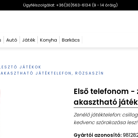
Ügyfélszolgálat: +36(30)563-6134 (9 - 14 óráig)
s
Autó
Játék
Konyha
Barkács
LESZTŐ JÁTÉKOK
A AKASZTHATÓ JÁTÉKTELEFON, RÓZSASZÍN
Első telefonom -
akasztható játék
Zenélő játéktelefon: csillo
kedvenc szórakozása lesz!
Gyártói azonosító:
98128