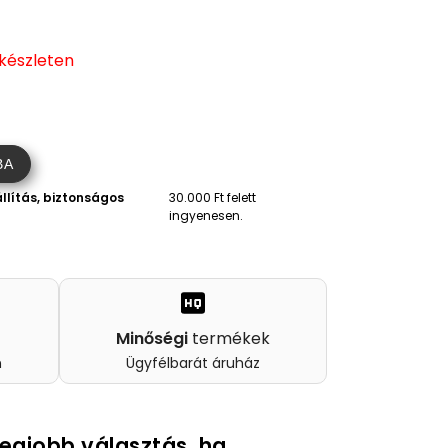
 készleten
BA
llítás, biztonságos
30.000 Ft felett
ingyenesen.
Minőségi
termékek
n
Ügyfélbarát áruház
legjobb választás, ha