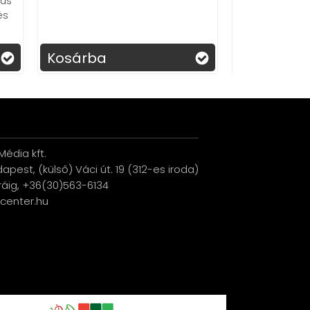
✨ A Rep
gyerekek készségeit és
fény
szórakoztatja őket órákon át!
Kosárba
Kosá
édia kft.
udapest, (külső) Váci út. 19 (312-es iroda)
ráig, +36(30)563-6134
ucenter.hu