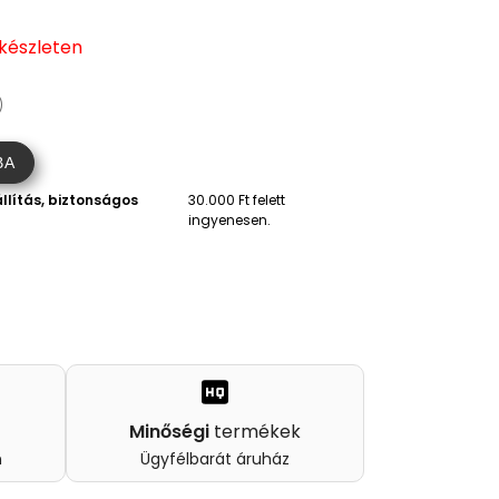
 készleten
)
BA
llítás, biztonságos
30.000 Ft felett
ingyenesen.
Minőségi
termékek
n
Ügyfélbarát áruház