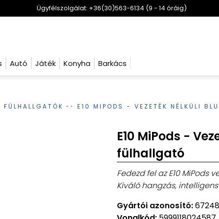
Ügyfélszolgálat: +36(30)563-6134 (9 - 14 óráig)
s
Autó
Játék
Konyha
Barkács
S FÜLHALLGATÓK
E10 MIPODS - VEZETÉK NÉLKÜLI B
E10 MiPods - Veze
fülhallgató
Fedezd fel az E10 MiPods ve
Kiváló hangzás, intelligens
Gyártói azonosító:
67248
Vonalkód:
5999118024587