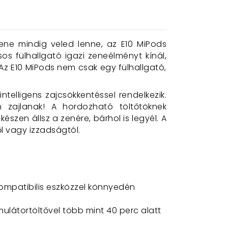
ne mindig veled lenne, az E10 MiPods
os fülhallgató igazi zeneélményt kínál,
 Az E10 MiPods nem csak egy fülhallgató,
telligens zajcsökkentéssel rendelkezik.
n zajlanak! A hordozható töltőtöknek
észen állsz a zenére, bárhol is legyél. A
l vagy izzadságtól.
kompatibilis eszközzel könnyedén
ulátortöltővel több mint 40 perc alatt