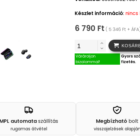
Készlet információ
:
nincs
6 790 Ft
( 5 346 Ft + ÁFA
KOSÁR
Várároljon
Gyors szá
bizalommal!
fizetés.
MPL automata
szállítás
Megbízható
bolt
rugamas átvétel
visszajelzések alapjá