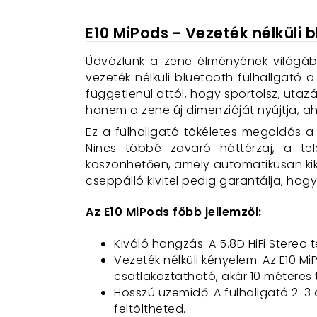
E10 MiPods - Vezeték nélküli b
Üdvözlünk a zene élményének világáb
vezeték nélküli bluetooth fülhallgató 
függetlenül attól, hogy sportolsz, utaz
hanem a zene új dimenzióját nyújtja, ah
Ez a fülhallgató tökéletes megoldás a 
Nincs többé zavaró háttérzaj, a tel
köszönhetően, amely automatikusan kikapc
cseppálló kivitel pedig garantálja, ho
Az E10 MiPods főbb jellemzői:
Kiváló hangzás: A 5.8D HiFi Stereo
Vezeték nélküli kényelem: Az E10 M
csatlakoztatható, akár 10 méteres 
Hosszú üzemidő: A fülhallgató 2-3
feltöltheted.