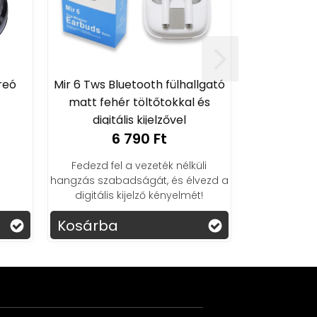
reó
Mir 6 Tws Bluetooth fülhallgató
matt fehér töltőtokkal és
digitális kijelzővel
6 790 Ft
Fedezd fel a vezeték nélküli
hangzás szabadságát, és élvezd a
digitális kijelző kényelmét!
Kosárba