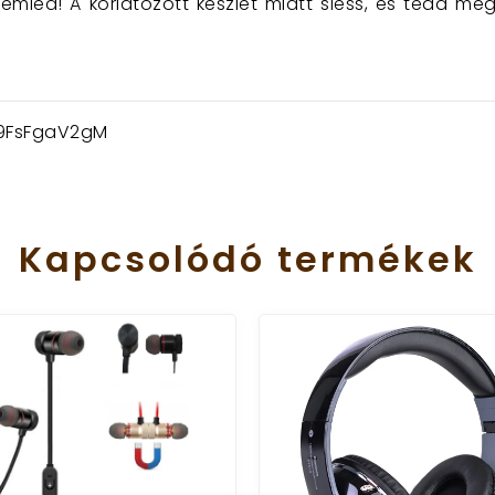
mled! A korlátozott készlet miatt siess, és tedd me
9FsFgaV2gM
Kapcsolódó
termékek