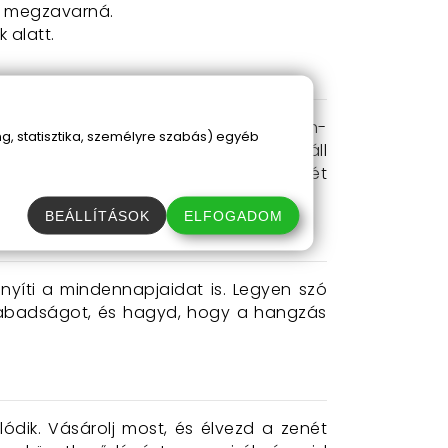
aj megzavarná.
 alatt.
 füledbe, és csatlakoztasd a bluetooth-
, statisztika, személyre szabás) egyéb
 tájékoztat arról, hogy mennyi töltés áll
vel zökkenőmentesen élvezheted a zenét
BEÁLLÍTÁSOK
ELFOGADOM
yíti a mindennapjaidat is. Legyen szó
 szabadságot, és hagyd, hogy a hangzás
ódik. Vásárolj most, és élvezd a zenét