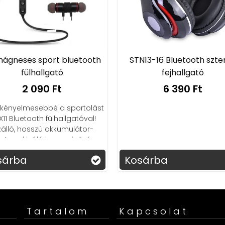
mágneses sport bluetooth
STN13-16 Bluetooth szte
fülhallgató
fejhallgató
2 090 Ft
6 390 Ft
 kényelmesebbé a sportolást
X11 Bluetooth fülhallgatóval!
zálló, hosszú akkumulátor-
tartam, kiváló hangminőség –
t szerezd be kedvező áron!
sárba
Kosárba
Tartalom
Kapcsolat