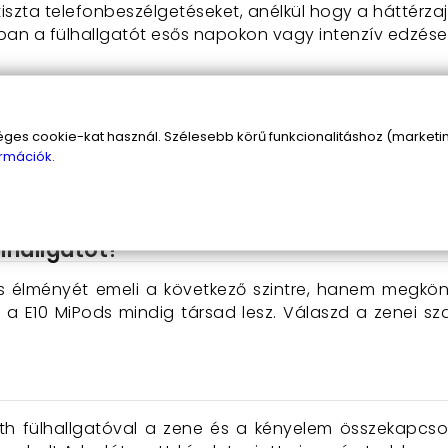
a tiszta telefonbeszélgetéseket, anélkül hogy a háttérz
gban a fülhallgatót esős napokon vagy intenzív edzések
yszerűen használható. Csak helyezd be a fülhallgatót a
s cookie-kat használ. Szélesebb körű funkcionalitáshoz (marketing
amikor nem használod. A LED intelligens kijelző mindig
rmációk.
és! Az intelligens zajcsökkentés funkció segítségé
nak.
ülhallgatót?
s élményét emeli a következő szintre, hanem megkönn
l, a E10 MiPods mindig társad lesz. Válaszd a zenei
th fülhallgatóval a zene és a kényelem összekapcsol