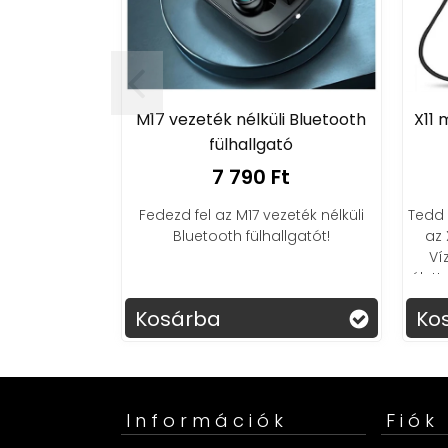
M17 vezeték nélküli Bluetooth
X11 
fülhallgató
7 790 Ft
Fedezd fel az M17 vezeték nélküli
Tedd
Bluetooth fülhallgatót!
az 
Ví
élet
mos
Kosárba
Ko
Információk
Fiók