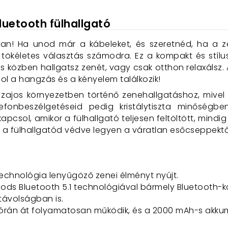
luetooth fülhallgató
an! Ha unod már a kábeleket, és szeretnéd, ha a ze
a tökéletes választás számodra. Ez a kompakt és stílus
ás közben hallgatsz zenét, vagy csak otthon relaxálsz.
ol a hangzás és a kényelem találkozik!
zajos környezetben történő zenehallgatáshoz, mivel in
efonbeszélgetéseid pedig kristálytiszta minőségbe
sol, amikor a fülhallgató teljesen feltöltött, mindig k
gy a fülhallgatód védve legyen a váratlan esőcseppektő
 technológia lenyűgöző zenei élményt nyújt.
iPods Bluetooth 5.1 technológiával bármely Bluetooth-
távolságban is.
 órán át folyamatosan működik, és a 2000 mAh-s akkum