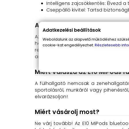
Intelligens zajcsökkentés: Élvezd 
Cseppálló kivitel: Tartsd biztonsá
Az E10 MiPods használata:
Adatkezelési beállítások
Az E10 MiPods fülhallgató rendkívül eg
Weboldalunk az alapvető működéshez szüksége
hoz. A töltőtokban azonnal feltöltődik, 
cookie-kat engedélyezhet.
Részletesebb info
rendelkezésre, így nem érhet meglepet
anélkül, hogy a külső zajok megzavarná
Miért válaszd az E10 MiPods f
A fülhallgató nemcsak a zenehallgatá
sportolásról, munkáról vagy pihenésrő
elvarázsoljon!
Miért vásárolj most?
Ne várj tovább! Az E10 MiPods bluetoo