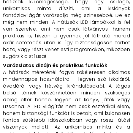
hátizsák különlegessége, hogy egy csillogó,
unikornisos minta díszíti, ami a kislányok
fantáziavilágát varázsolja még színesebbé. De ez
még nem minden! A hátizsák LED lámpákkal is fel
van szerelve, ami nem csak látványos, hanem
praktikus is, hiszen a gyermek jól látható marad
akár sötétedés után is. Így biztonságosan térhet
haza, vagy részt vehet esti programokon, miközben
sugárzik a stílusa!
Varázslatos dizájn és praktikus funkciók
A hátizsák méreténél fogva tökéletesen alkalmas
mindennapos használatra – legyen szó iskoláról,
óvodáról vagy hétvégi kirándulásokról. A tágas
belső térnek köszönhetően minden szükséges
dolog elfér benne, legyen az könyv, játék vagy
uzsonna. A LED világítás nem csak esztétikai elem,
hanem biztonsági funkciót is betölt, ami különösen
fontos sötétebb időszakokban vagy rossz látási
viszonyok mellett. Az unikornisos minta és a