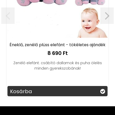
Éneklő, zenélő plüss elefánt - tökéletes ajándék
8 690 Ft
Zenélő elefánt: csábító dallamok és puha ölelés
minden gyerekszobának!
Kosárba