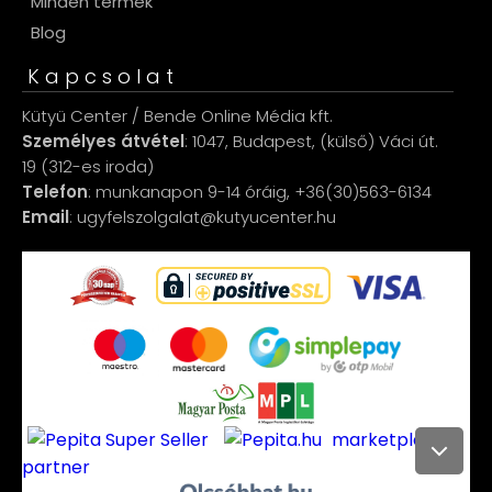
Minden termék
Blog
Kapcsolat
Kütyü Center / Bende Online Média kft.
Személyes átvétel
: 1047, Budapest, (külső) Váci út.
19 (312-es iroda)
Telefon
: munkanapon 9-14 óráig, +36(30)563-6134
Email
: ugyfelszolgalat@kutyucenter.hu
marketplace
partner