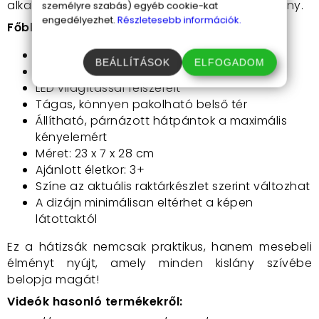
alkalomra, legyen az születésnap vagy karácsony.
személyre szabás) egyéb cookie-kat
engedélyezhet.
Részletesebb információk.
Főbb jellemzők:
Anyaga: puha plüss
BEÁLLÍTÁSOK
ELFOGADOM
Unikornisos, csillámos minta
LED világítással felszerelt
Tágas, könnyen pakolható belső tér
Állítható, párnázott hátpántok a maximális
kényelemért
Méret: 23 x 7 x 28 cm
Ajánlott életkor: 3+
Színe az aktuális raktárkészlet szerint változhat
A dizájn minimálisan eltérhet a képen
látottaktól
Ez a hátizsák nemcsak praktikus, hanem mesebeli
élményt nyújt, amely minden kislány szívébe
belopja magát!
Videók hasonló termékekről: