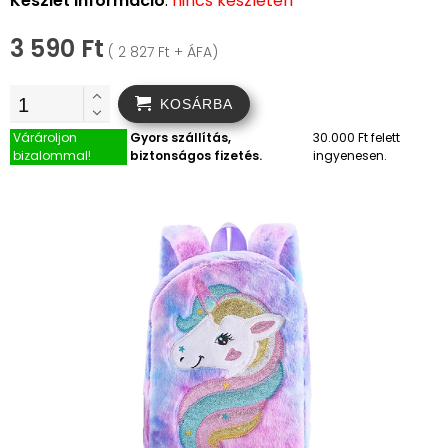
Készlet információ
:
nincs készleten
3 590 Ft
( 2 827 Ft + ÁFA)
KOSÁRBA
Várároljon
Gyors szállítás,
30.000 Ft felett
bizalommal!
biztonságos fizetés.
ingyenesen.