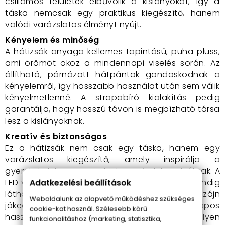
csillámos felületek elbűvölik a kislányokat, így a
táska nemcsak egy praktikus kiegészítő, hanem
valódi varázslatos élményt nyújt.
Kényelem és minőség
A hátizsák anyaga kellemes tapintású, puha plüss,
ami örömöt okoz a mindennapi viselés során. Az
állítható, párnázott hátpántok gondoskodnak a
kényelemről, így hosszabb használat után sem válik
kényelmetlenné. A strapabíró kialakítás pedig
garantálja, hogy hosszú távon is megbízható társa
lesz a kislányoknak.
Kreatív és biztonságos
Ez a hátizsák nem csak egy táska, hanem egy
varázslatos kiegészítő, amely inspirálja a
gyerekeket, hogy magabiztosan induljanak útnak. A
LED világítás lehetővé teszi, hogy a gyermek mindig
Adatkezelési beállítások
látható maradjon, míg a vidám, színes dizájn
Weboldalunk az alapvető működéshez szükséges
jókedvet sugároz. A táska ideális mindennapos
cookie-kat használ. Szélesebb körű
használatra, és tökéletes ajándék bármilyen
funkcionalitáshoz (marketing, statisztika,