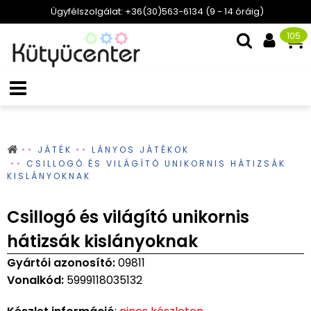
Ügyfélszolgálat: +36(30)563-6134 (9 - 14 óráig)
105
JÁTÉK
LÁNYOS JÁTÉKOK
CSILLOGÓ ÉS VILÁGÍTÓ UNIKORNIS HÁTIZSÁK
KISLÁNYOKNAK
Csillogó és világító unikornis
hátizsák kislányoknak
Gyártói azonosító:
09811
Vonalkód:
5999118035132