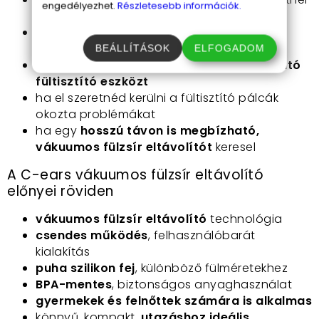
engedélyezhet.
Részletesebb információk.
otthon
ha fontos számodra a
csendes,
fájdalommentes fültisztítás
BEÁLLÍTÁSOK
ELFOGADOM
ha gyermekednek is keresel egy
megbízható
fültisztító eszközt
ha el szeretnéd kerülni a fültisztító pálcák
okozta problémákat
ha egy
hosszú távon is megbízható,
vákuumos fülzsír eltávolítót
keresel
A C-ears vákuumos fülzsír eltávolító
előnyei röviden
vákuumos fülzsír eltávolító
technológia
csendes működés
, felhasználóbarát
kialakítás
puha szilikon fej
, különböző fülméretekhez
BPA-mentes
, biztonságos anyaghasználat
gyermekek és felnőttek számára is alkalmas
könnyű, kompakt,
utazáshoz ideális