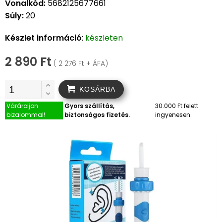
Vonalkód:
5682125677661
Súly:
20
Készlet információ
:
készleten
2 890 Ft
( 2 276 Ft + ÁFA)
KOSÁRBA
Várároljon
Gyors szállítás,
30.000 Ft felett
bizalommal!
biztonságos fizetés.
ingyenesen.