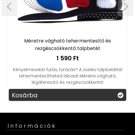
Méretre vágható tehermentesítő és
rezgéscsökkentő talpbetét
1 590 Ft
Kényelmesebb futás, túrázás? A zselés talpbetéttel
tehermentesítheted lábaid! Méretre vágható,
légáteresztő és rezgéscsökkentő!
Kosárba
Információk