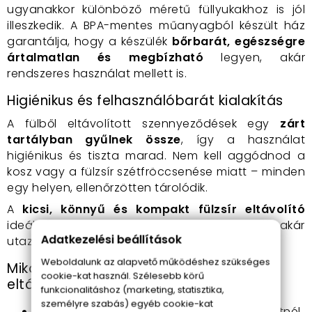
ugyanakkor különböző méretű füllyukakhoz is jól
illeszkedik. A BPA-mentes műanyagból készült ház
garantálja, hogy a készülék
bőrbarát, egészségre
ártalmatlan és megbízható
legyen, akár
rendszeres használat mellett is.
Higiénikus és felhasználóbarát kialakítás
A fülből eltávolított szennyeződések egy
zárt
tartályban gyűlnek össze
, így a használat
higiénikus és tiszta marad. Nem kell aggódnod a
kosz vagy a fülzsír szétfröccsenése miatt – minden
egy helyen, ellenőrzötten tárolódik.
A
kicsi, könnyű és kompakt fülzsír eltávolító
ideális választás otthoni használatra, de akár
Adatkezelési beállítások
utazásra is könnyedén magaddal viheted.
Weboldalunk az alapvető működéshez szükséges
Mikor ideális választás a C-ears fülzsír
cookie-kat használ. Szélesebb körű
eltávolító?
funkcionalitáshoz (marketing, statisztika,
személyre szabás) egyéb cookie-kat
ha
biztonságos fülzsír eltávolítást
szeretnél