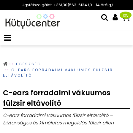
Ügyfélszolgálat: +36(30)563-6134 (9 - 14 óráig)
105
EGÉSZSÉG
C-EARS FORRADALMI VÁKUUMOS FÜLZSÍR
ELTÁVOLÍTÓ
C-ears forradalmi vákuumos
fülzsír eltávolító
C-ears forradalmi vákuumos fülzsír eltávolító –
biztonságos és kíméletes megoldás fülzsír ellen