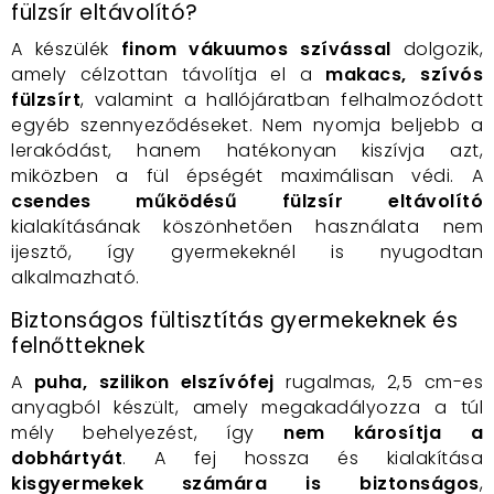
fülzsír eltávolító?
A készülék
finom vákuumos szívással
dolgozik,
amely célzottan távolítja el a
makacs, szívós
fülzsírt
, valamint a hallójáratban felhalmozódott
egyéb szennyeződéseket. Nem nyomja beljebb a
lerakódást, hanem hatékonyan kiszívja azt,
miközben a fül épségét maximálisan védi. A
csendes működésű fülzsír eltávolító
kialakításának köszönhetően használata nem
ijesztő, így gyermekeknél is nyugodtan
alkalmazható.
Biztonságos fültisztítás gyermekeknek és
felnőtteknek
A
puha, szilikon elszívófej
rugalmas, 2,5 cm-es
anyagból készült, amely megakadályozza a túl
mély behelyezést, így
nem károsítja a
dobhártyát
. A fej hossza és kialakítása
kisgyermekek számára is biztonságos
,