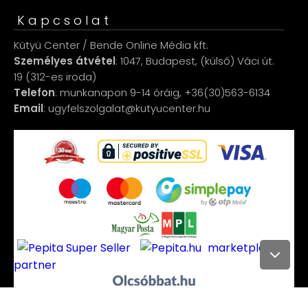
Kapcsolat
Kütyü Center / Bende Online Média kft.
Személyes átvétel
: 1047, Budapest, (külső) Váci út.
19 (312-es iroda)
Telefon
: munkanapon 9-14 óráig, +36(30)563-6134
Email
: ugyfelszolgalat@kutyucenter.hu
marketplace
partner