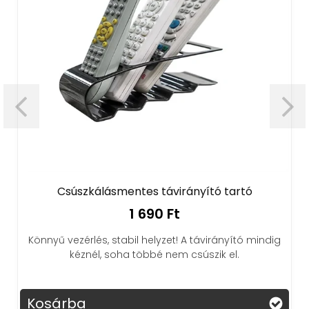
Csúszkálásmentes távirányító tartó
Magic Ga
1 690 Ft
 vezérlés, stabil helyzet! A távirányító mindig
kéznél, soha többé nem csúszik el.
Védd bizto
élvezd a
árba
Kosárb