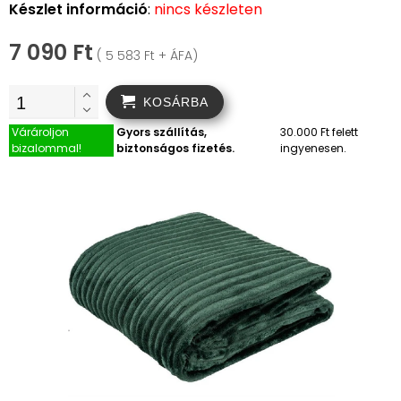
Készlet információ
:
nincs készleten
7 090 Ft
( 5 583 Ft + ÁFA)
KOSÁRBA
Várároljon
Gyors szállítás,
30.000 Ft felett
bizalommal!
biztonságos fizetés.
ingyenesen.