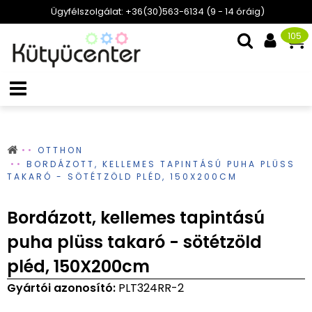
Ügyfélszolgálat: +36(30)563-6134 (9 - 14 óráig)
105
OTTHON
BORDÁZOTT, KELLEMES TAPINTÁSÚ PUHA PLÜSS
TAKARÓ - SÖTÉTZÖLD PLÉD, 150X200CM
Bordázott, kellemes tapintású
puha plüss takaró - sötétzöld
pléd, 150X200cm
Gyártói azonosító:
PLT324RR-2