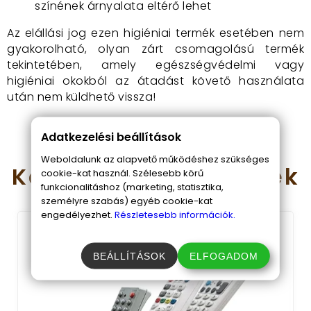
színének árnyalata eltérő lehet
Az elállási jog ezen higiéniai termék esetében nem
gyakorolható, olyan zárt csomagolású termék
tekintetében, amely egészségvédelmi vagy
higiéniai okokból az átadást követő használata
után nem küldhető vissza!
Adatkezelési beállítások
Weboldalunk az alapvető működéshez szükséges
Kapcsolódó
termékek
cookie-kat használ. Szélesebb körű
funkcionalitáshoz (marketing, statisztika,
személyre szabás) egyéb cookie-kat
engedélyezhet.
Részletesebb információk.
BEÁLLÍTÁSOK
ELFOGADOM