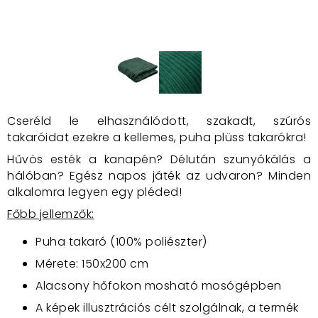
Cseréld le elhasználódott, szakadt, szúrós
takaróidat ezekre a kellemes, puha plüss takarókra!
Hűvös esték a kanapén? Délután szunyókálás a
hálóban? Egész napos játék az udvaron? Minden
alkalomra legyen egy pléded!
Főbb jellemzők:
Puha takaró (100% poliészter)
Mérete: 150x200 cm
Alacsony hőfokon mosható mosógépben
A képek illusztrációs célt szolgálnak, a termék