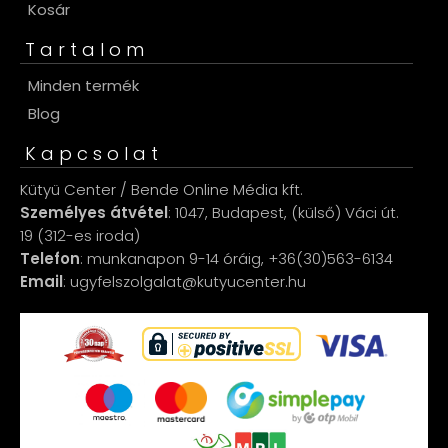
Kosár
Tartalom
Minden termék
Blog
Kapcsolat
Kütyü Center / Bende Online Média kft.
Személyes átvétel
: 1047, Budapest, (külső) Váci út.
19 (312-es iroda)
Telefon
: munkanapon 9-14 óráig, +36(30)563-6134
Email
: ugyfelszolgalat@kutyucenter.hu