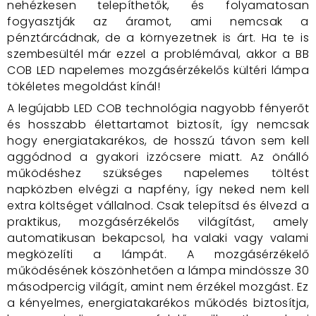
nehézkesen telepíthetők, és folyamatosan
fogyasztják az áramot, ami nemcsak a
pénztárcádnak, de a környezetnek is árt. Ha te is
szembesültél már ezzel a problémával, akkor a BB
COB LED napelemes mozgásérzékelős kültéri lámpa
tökéletes megoldást kínál!
A legújabb LED COB technológia nagyobb fényerőt
és hosszabb élettartamot biztosít, így nemcsak
hogy energiatakarékos, de hosszú távon sem kell
aggódnod a gyakori izzócsere miatt. Az önálló
működéshez szükséges napelemes töltést
napközben elvégzi a napfény, így neked nem kell
extra költséget vállalnod. Csak telepítsd és élvezd a
praktikus, mozgásérzékelős világítást, amely
automatikusan bekapcsol, ha valaki vagy valami
megközelíti a lámpát. A mozgásérzékelő
működésének köszönhetően a lámpa mindössze 30
másodpercig világít, amint nem érzékel mozgást. Ez
a kényelmes, energiatakarékos működés biztosítja,