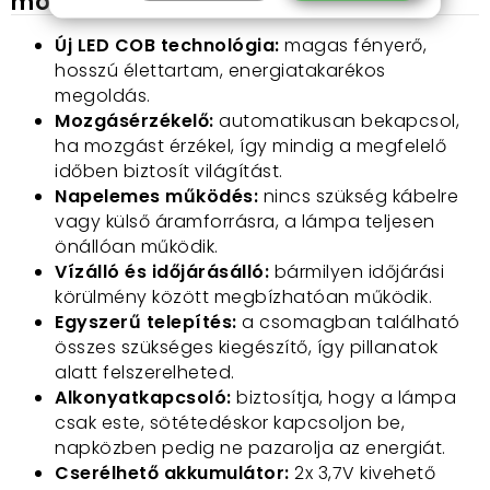
mozgásérzékelős kültéri lámpát?
Új LED COB technológia:
magas fényerő,
hosszú élettartam, energiatakarékos
megoldás.
Mozgásérzékelő:
automatikusan bekapcsol,
ha mozgást érzékel, így mindig a megfelelő
időben biztosít világítást.
Napelemes működés:
nincs szükség kábelre
vagy külső áramforrásra, a lámpa teljesen
önállóan működik.
Vízálló és időjárásálló:
bármilyen időjárási
körülmény között megbízhatóan működik.
Egyszerű telepítés:
a csomagban található
összes szükséges kiegészítő, így pillanatok
alatt felszerelheted.
Alkonyatkapcsoló:
biztosítja, hogy a lámpa
csak este, sötétedéskor kapcsoljon be,
napközben pedig ne pazarolja az energiát.
Cserélhető akkumulátor:
2x 3,7V kivehető