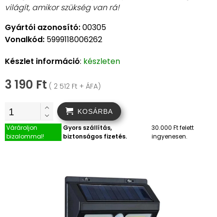
világít, amikor szükség van rá!
Gyártói azonosító:
00305
Vonalkód:
5999118006262
Készlet információ
:
készleten
3 190 Ft
( 2 512 Ft + ÁFA)
KOSÁRBA
Várároljon
Gyors szállítás,
30.000 Ft felett
bizalommal!
biztonságos fizetés.
ingyenesen.