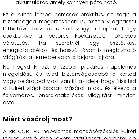
akkumulátor, amely könnyen pótolható.
Ez a kültéri lámpa nemcsak praktikus, de segít a
biztonságod megőrzésében is, hiszen világítással
láthatóvá teszi az udvart vagy a bejáratot, így
csökkentve a betörés kockázatát. Tökéletes
választás, ha szeretnél egy esztétikus,
energiatakarékos, és hosszú távon is megbízható
világítást a kertedbe vagy a bejárati ajtóra.
Ne hagyd ki ezt a szuper praktikus napelemes
megoldást, és tedd biztonságosabbá a kerted
vagy bejáratod! Most van itt az ideje, hogy frissítsd
a kültéri világításodat! Vásárolj most, és élvezd a
folyamatos, energiatakarékos világítást minden
este!
Miért vásárolj most?
A BB COB LED napelemes mozgásérzékelős kültéri
lámpa kiváló áron, gyors szállítással elérhető! Ne