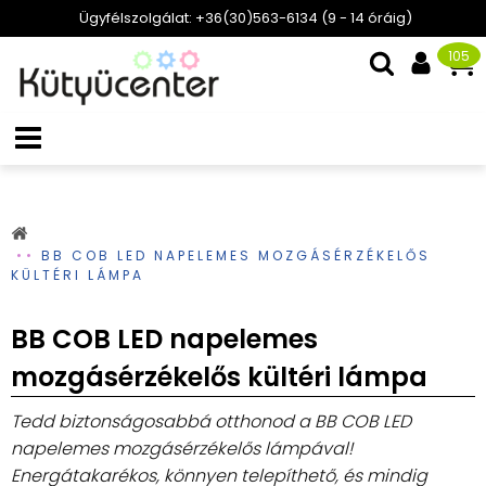
Ügyfélszolgálat: +36(30)563-6134 (9 - 14 óráig)
105
BB COB LED NAPELEMES MOZGÁSÉRZÉKELŐS
KÜLTÉRI LÁMPA
BB COB LED napelemes
mozgásérzékelős kültéri lámpa
Tedd biztonságosabbá otthonod a BB COB LED
napelemes mozgásérzékelős lámpával!
Energátakarékos, könnyen telepíthető, és mindig