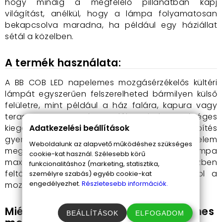
hogy mindig a megfelelő pillanatban kapj
világítást, anélkül, hogy a lámpa folyamatosan
bekapcsolva maradna, ha például egy háziállat
sétál a közelben.
A termék használata:
A BB COB LED napelemes mozgásérzékelős kültéri
lámpát egyszerűen felszerelheted bármilyen külső
felületre, mint például a ház falára, kapura vagy
teraszra. A csomagban találsz minden szükséges
Adatkezelési beállítások
kiegészítőt, csavarokat és tipliket, így a telepítés
gyerekjáték lesz. Csak ügyelj arra, hogy a napelem
Weboldalunk az alapvető működéshez szükséges
megfelelő napfényt kapjon, így biztosítva a lámpa
cookie-kat használ. Szélesebb körű
maximális teljesítményét. A lámpa napközben
funkcionalitáshoz (marketing, statisztika,
feltöltődik, és este automatikusan bekapcsol a
személyre szabás) egyéb cookie-kat
engedélyezhet.
Részletesebb információk.
mozgás érzékelésével.
Miért válaszd a BB COB LED napelemes
BEÁLLÍTÁSOK
ELFOGADOM