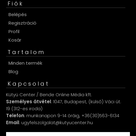
Fiók
Belépés
Regisztráció
Profil
Kosár
Tartalom
Minden termék
Blog
Kapcsolat
Kütyü Center / Bende Online Média kft.
Személyes átvétel
: 1047, Budapest, (külső) Váci út.
19 (312-es iroda)
Telefon
: munkanapon 9-14 óráig, +36(30)563-6134
Email
: ugyfelszolgalat@kutyucenter.hu