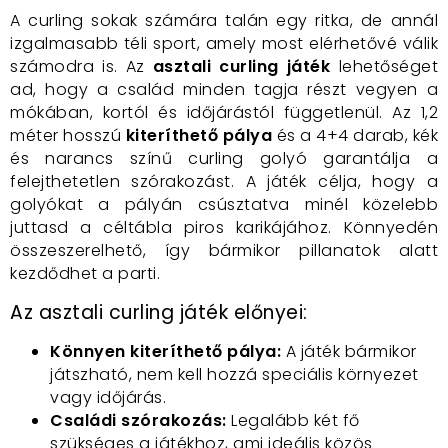
A curling sokak számára talán egy ritka, de annál
izgalmasabb téli sport, amely most elérhetővé válik
számodra is. Az
asztali curling játék
lehetőséget
ad, hogy a család minden tagja részt vegyen a
mókában, kortól és időjárástól függetlenül. Az 1,2
méter hosszú
kiteríthető pálya
és a 4+4 darab, kék
és narancs színű curling golyó garantálja a
felejthetetlen szórakozást. A játék célja, hogy a
golyókat a pályán csúsztatva minél közelebb
juttasd a céltábla piros karikájához. Könnyedén
összeszerelhető, így bármikor pillanatok alatt
kezdődhet a parti.
Az asztali curling játék előnyei:
Könnyen kiteríthető pálya:
A játék bármikor
játszható, nem kell hozzá speciális környezet
vagy időjárás.
Családi szórakozás:
Legalább két fő
szükséges a játékhoz, ami ideális közös