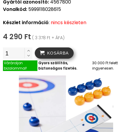
Gyártói azonosító:
4567800
Vonalkód:
5999118028615
Készlet információ
:
nincs készleten
4 290 Ft
( 3 378 Ft + ÁFA)
KOSÁRBA
Várároljon
Gyors szállítás,
30.000 Ft felett
bizalommal!
biztonságos fizetés.
ingyenesen.