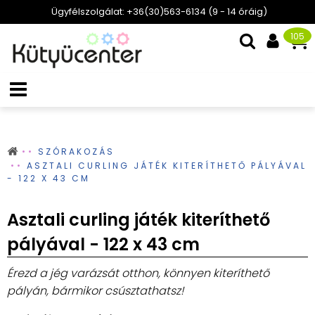
Ügyfélszolgálat: +36(30)563-6134 (9 - 14 óráig)
105
SZÓRAKOZÁS
ASZTALI CURLING JÁTÉK KITERÍTHETŐ PÁLYÁVAL
- 122 X 43 CM
Asztali curling játék kiteríthető
pályával - 122 x 43 cm
Érezd a jég varázsát otthon, könnyen kiteríthető
pályán, bármikor csúsztathatsz!