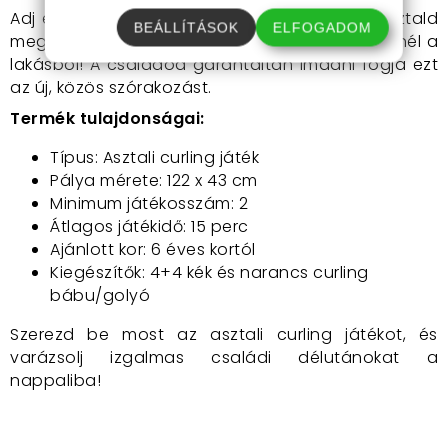
Adj esélyt az asztali curling játéknak, és tapasztald
BEÁLLÍTÁSOK
ELFOGADOM
meg a téli sportok izgalmát anélkül, hogy kilépnél a
lakásból! A családod garantáltan imádni fogja ezt
az új, közös szórakozást.
Termék tulajdonságai:
Típus: Asztali curling játék
Pálya mérete: 122 x 43 cm
Minimum játékosszám: 2
Átlagos játékidő: 15 perc
Ajánlott kor: 6 éves kortól
Kiegészítők: 4+4 kék és narancs curling
bábu/golyó
Szerezd be most az asztali curling játékot, és
varázsolj izgalmas családi délutánokat a
nappaliba!