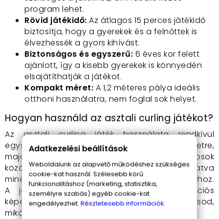
program lehet.
Rövid játékidő:
Az átlagos 15 perces játékidő
biztosítja, hogy a gyerekek és a felnőttek is
élvezhessék a gyors kihívást.
Biztonságos és egyszerű:
6 éves kor felett
ajánlott, így a kisebb gyerekek is könnyedén
elsajátíthatják a játékot.
Kompakt méret:
A 1,2 méteres pálya ideális
otthoni használatra, nem foglal sok helyet.
Hogyan használd az asztali curling játékot?
Az asztali curling játék használata rendkívül
egyszerű. Csak terítsd ki a pályát egy sík felületre,
Adatkezelési beállítások
majd oszd szét a curling golyókat a játékosok
Weboldalunk az alapvető működéshez szükséges
között. A cél, hogy a golyókat a pályán csúsztatva
cookie-kat használ. Szélesebb körű
minél közelebb juttasd a céltábla piros karikájához.
funkcionalitáshoz (marketing, statisztika,
A játék során fejlesztheted a koncentrációs
személyre szabás) egyéb cookie-kat
képességeidet és a stratégiai gondolkodásod,
engedélyezhet.
Részletesebb információk.
miközben remekül szórakozol.