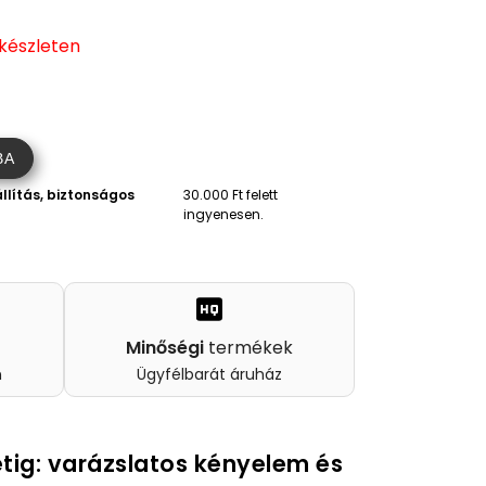
 készleten
)
BA
llítás, biztonságos
30.000 Ft felett
ingyenesen.
Minőségi
termékek
n
Ügyfélbarát áruház
tig: varázslatos kényelem és