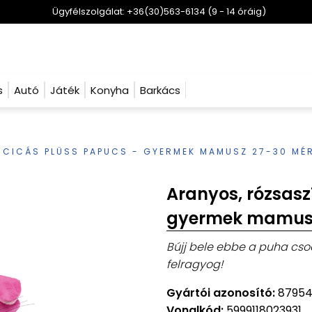
Ügyfélszolgálat: +36(30)563-6134 (9 - 14 óráig)
s
Autó
Játék
Konyha
Barkács
 CICÁS PLÜSS PAPUCS - GYERMEK MAMUSZ 27-30 MÉ
Aranyos, rózsasz
gyermek mamusz
Bújj bele ebbe a puha cso
felragyog!
Gyártói azonosító:
8795
Vonalkód:
5999118023931