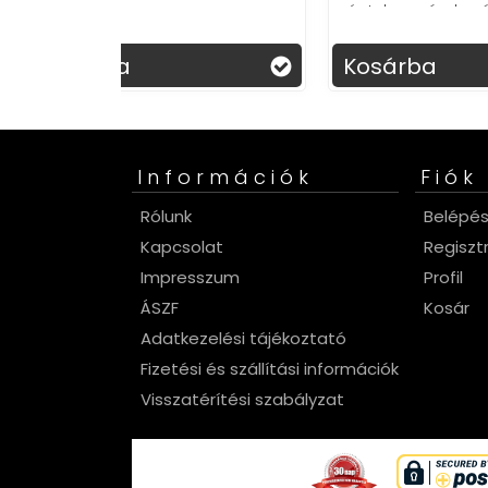
végtelen szórakozás – nosztalgia
egy kattintásra!
Kosárba
Ko
Információk
Fiók
Rólunk
Belépé
Kapcsolat
Regiszt
Impresszum
Profil
ÁSZF
Kosár
Adatkezelési tájékoztató
Fizetési és szállítási információk
Visszatérítési szabályzat