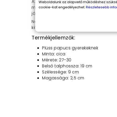
Az aranyos, rózsaszín, cicás plüss pa
Weboldalunk az alapvető működéshez szüksége
móka! A papucsok könnyen fel- és leve
cookie-kat engedélyezhet.
Részletesebb info
játékot, míg a puha bélés biztosítja a 
Ne hagyd, hogy gyermeked lábacskái 
kényelem és móka varázslatos kombiná
Termékjellemzők:
Plüss papucs gyerekeknek
Minta: cica
Mérete: 27-30
Belső talphossza: 19 cm
Szélessége: 9 cm
Magassága: 2,5 cm