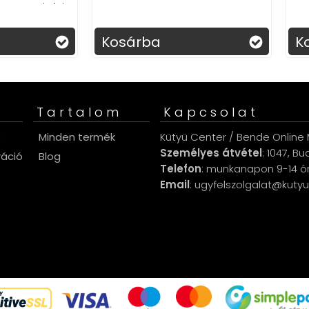
sárba
Kosárba
Tartalom
Kapcsolat
s
Minden termék
Kütyü Center / Bende Online M
Személyes átvétel
: 1047, B
ráció
Blog
Telefon
: munkanapon 9-14 ó
Email
: ugyfelszolgalat@kuty