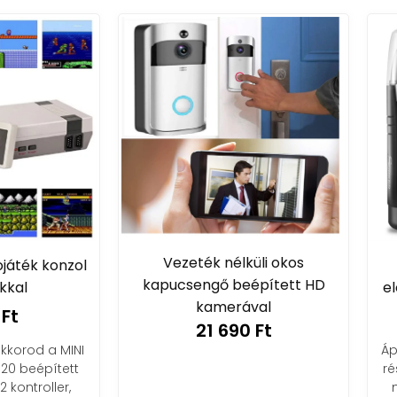
Vezeték nélküli okos
Surker multifunkciós
pucsengő beépített HD
elektromos arcszőrzet n
kamerával
4 690 Ft
21 690 Ft
Ápolt külső percek alatt, m
részletre! Csábító egyszerű
minden szőrzetre megold