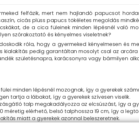
meked felfázik, mert nem hajlandó papucsot hordani
ózsaszín, cicás plüss papucs tökéletes megoldás mind
cskákat, de a cica füleinek minden lépésnél való m
ilyen szórakoztató és kényelmes viseletnek?
oskodik róla, hogy a gyermeked kényelmesen és mel
 kialakítás pedig garantáltan mosolyt csal az arcára 
jándék születésnapra, karácsonyra vagy bármilyen alka
a fülei minden lépésnél mozognak, így a gyerekek számá
en tartja a lábakat, így a gyerekek szívesen viselik.
szásgátló talp megakadályozza az elcsúszást, így a g
 méretig elérhető, belső talphossza 19 cm, így a legtöb
alakítás miatt a gyerekek azonnal beleszeretnek.