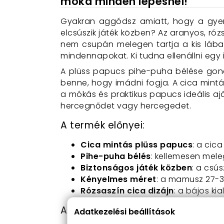
móka minden lépésnél!
Gyakran aggódsz amiatt, hogy a gyer
elcsúszik játék közben? Az aranyos, r
nem csupán melegen tartja a kis lába
mindennapokat. Ki tudna ellenállni egy 
A plüss papucs pihe-puha bélése gond
benne, hogy imádni fogja. A cica mintás
a mókás és praktikus papucs ideális a
hercegnődet vagy hercegedet.
A termék előnyei:
Cica mintás plüss papucs
: a cic
Pihe-puha bélés
: kellemesen meleg
Biztonságos játék közben
: a csú
Kényelmes méret
: a mamusz 27-30
Rózsaszín cica dizájn
: a bájos ki
A termék használata:
Adatkezelési beállítások