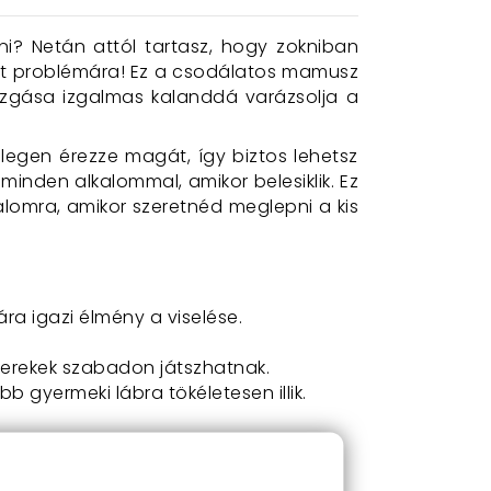
? Netán attól tartasz, hogy zokniban
két problémára! Ez a csodálatos mamusz
ozgása izgalmas kalanddá varázsolja a
egen érezze magát, így biztos lehetsz
minden alkalommal, amikor belesiklik. Ez
lomra, amikor szeretnéd meglepni a kis
ra igazi élmény a viselése.
yerekek szabadon játszhatnak.
b gyermeki lábra tökéletesen illik.