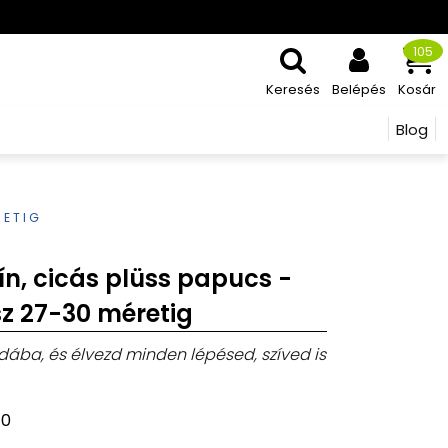
105
Keresés
Belépés
Kosár
Blog
RETIG
ín, cicás plüss papucs -
 27-30 méretig
dába, és élvezd minden lépésed, szíved is
40