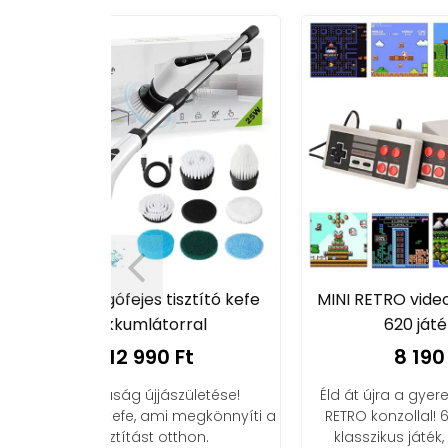
isztító kefe
MINI RETRO videojáték konzol
ka
rral
620 játékkal
Ft
8 190 Ft
zületése!
Éld át újra a gyerekkorod a MINI
 megkönnyíti a
RETRO konzollal! 620 beépített
thon.
klasszikus játék, 2 kontroller,