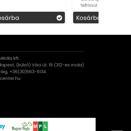
móká
felfrissül a hűsítő arcrollerrel!
Kosárba
Kosárba
édia kft.
udapest, (külső) Váci út. 19 (312-es iroda)
ráig, +36(30)563-6134
ucenter.hu