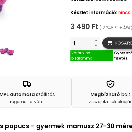
Készlet információ
:
nincs
3 490 Ft
( 2 748 Ft + ÁFA
KOSÁR
Várároljon
Gyors szá
bizalommal!
fizetés.
MPL automata
szállítás
Megbízható
bolt
rugamas átvétel
visszajelzések alapjá
üss papucs - gyermek mamusz 27-30 mére