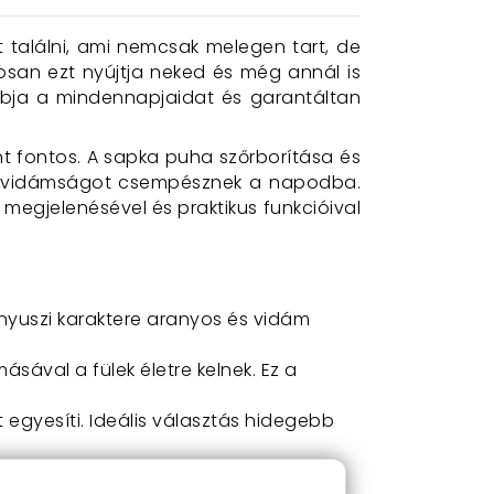
et találni, ami nemcsak melegen tart, de
osan ezt nyújtja neked és még annál is
obja a mindennapjaidat és garantáltan
t fontos. A sapka puha szőrborítása és
 és vidámságot csempésznek a napodba.
megjelenésével és praktikus funkcióival
 nyuszi karaktere aranyos és vidám
val a fülek életre kelnek. Ez a
t egyesíti. Ideális választás hidegebb
zi élmény.