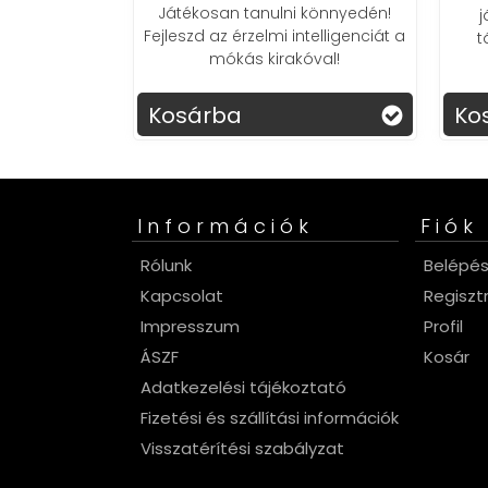
Játékosan tanulni könnyedén!
 hajdíszítő
j
Fejleszd az érzelmi intelligenciát a
atív, lenyűgöző
t
mókás kirakóval!
 kicsiknek és
k!
Kosárba
Ko
Információk
Fiók
Rólunk
Belépé
Kapcsolat
Regiszt
Impresszum
Profil
ÁSZF
Kosár
Adatkezelési tájékoztató
Fizetési és szállítási információk
Visszatérítési szabályzat