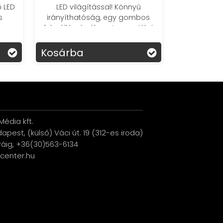
 LED
LED világítással! Könnyű
Bizto
s
irányíthatóság, egy gombos
szivacsk
felszállás, és élvezetes repülési
terepjáró ka
élmény vár rád!
Kosárba
Kosárba
édia kft.
udapest, (külső) Váci út. 19 (312-es iroda)
ráig, +36(30)563-6134
ucenter.hu