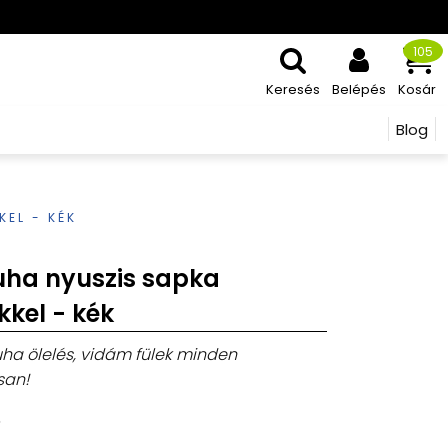
105
Keresés
Belépés
Kosár
Blog
EL - KÉK
uha nyuszis sapka
kel - kék
uha ölelés, vidám fülek minden
san!
6