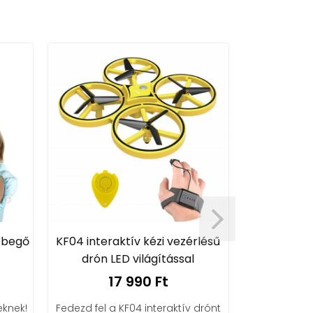
ebegő
KF04 interaktív kézi vezérlésű
Szivacsker
drón LED világítással
te
legbiztonsá
17 990 Ft
1
knek!
Fedezd fel a KF04 interaktív drónt