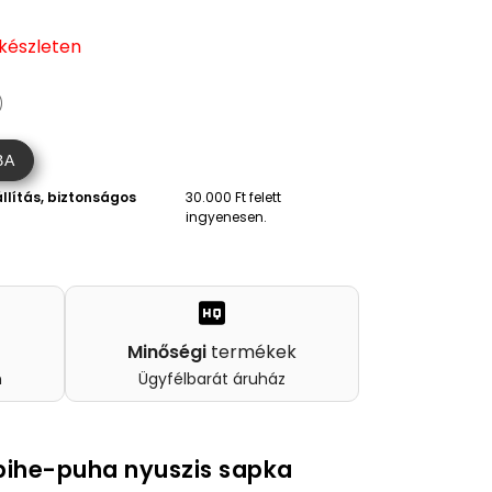
 készleten
)
BA
llítás, biztonságos
30.000 Ft felett
ingyenesen.
Minőségi
termékek
n
Ügyfélbarát áruház
 pihe-puha nyuszis sapka