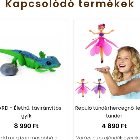
Kapcsolódó
termékek
ARD - Élethű, távirányítós
Repülő tündérhercegnő, l
gyík
tündér
8 990 Ft
4 890 Ft
edd még izgalmasabbá a
Varázslatos ajándék gyereke