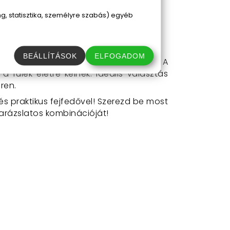
ruhatárhoz remekül passzol.
t biztosít gyermekek és felnőttek
, statisztika, személyre szabás) egyéb
BEÁLLÍTÁSOK
ELFOGADOM
 meg a füleket, és már indulhatsz is! A
fülek életre kelnek. Ideális választás
ren.
s praktikus fejfedővel! Szerezd be most
varázslatos kombinációját!