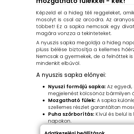
mozgatható fülekkel - kék!
Képzeld el a hideg téli reggeleket, ami
mosolyt is csal az arcodra. Az aranyo
többet! Ez a sapka nemcsak egy divat
magára vonzza a tekinteteket.
A nyuszis sapka megoldja a hideg napo
plüss bélése biztosítja a kellemes h
Nemcsak a gyermekek, de a felnőttek is
mindenkit elbűvöl.
A nyuszis sapka előnyei:
Nyuszi formájú sapka:
Az egyedi, 
megjelenést kölcsönöz bármilyen ö
Mozgatható fülek:
A sapka különl
szellemes részlet garantáltan moso
Puha szőrborítás:
Kívül és belül i
napokon.
Plüss bélés:
A plüss bélés tovább n
Adatkezelési beállítások