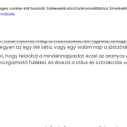
yen kombinálható más ruhadarabokkal, így bármilyen 
ejrész átmérője pedig 27 cm, ami tökéletes illeszkedés
s cookie-kat használ. Szélesebb körű funkcionalitáshoz (marketing
rmációk.
át?
gyszerű és szórakoztató. Helyezd a fejedre, igazítsd
: csak nyomd meg a mancsokat, és figyeld, ahogy a 
egyen az egy téli séta, vagy egy vidám nap a játszóté
et, hogy feldobd a mindennapjaidat ezzel az aranyos é
ozgatható fülekkel, és élvezd a stílus és szórakozás 