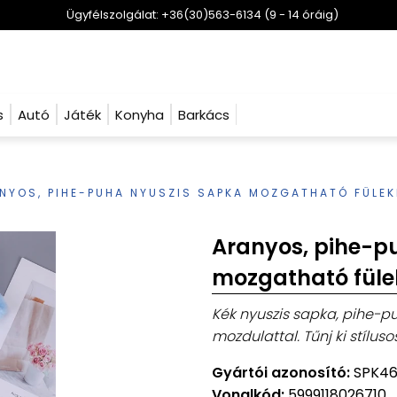
Ügyfélszolgálat: +36(30)563-6134 (9 - 14 óráig)
s
Autó
Játék
Konyha
Barkács
NYOS, PIHE-PUHA NYUSZIS SAPKA MOZGATHATÓ FÜLEKK
Aranyos, pihe-p
mozgatható fülek
Kék nyuszis sapka, pihe-p
mozdulattal. Tűnj ki stíluso
Gyártói azonosító:
SPK4
Vonalkód:
5999118026710