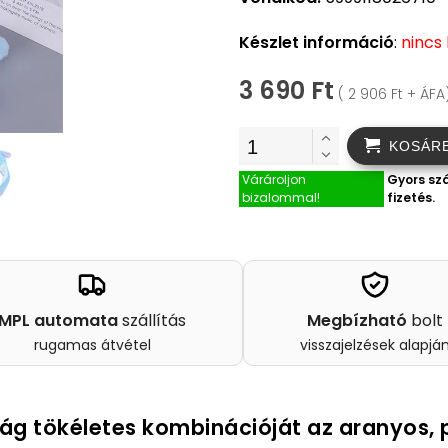
Készlet információ
:
nincs
3 690 Ft
( 2 906 Ft + ÁFA
KOSÁR
Várároljon
Gyors szá
bizalommal!
fizetés.
MPL automata
szállítás
Megbízható
bolt
rugamas átvétel
visszajelzések alapjá
sság tökéletes kombinációját az aranyos,