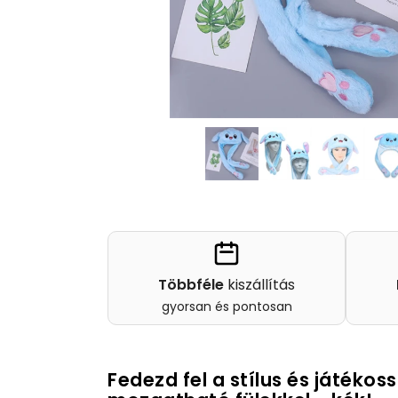
Többféle
kiszállítás
gyorsan és pontosan
Fedezd fel a stílus és játéko