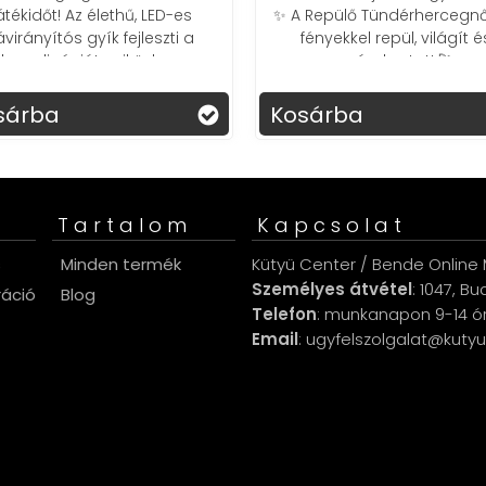
átékidőt! Az élethű, LED-es
✨ A Repülő Tündérhercegnő
ávirányítós gyík fejleszti a
fényekkel repül, világít é
koordinációt, miközben
szórakoztat! 🚀
szórakoztat és lenyűgözi
gyermeked!
sárba
Kosárba
Tartalom
Kapcsolat
s
Minden termék
Kütyü Center / Bende Online M
Személyes átvétel
: 1047, B
ráció
Blog
Telefon
: munkanapon 9-14 ó
Email
: ugyfelszolgalat@kuty