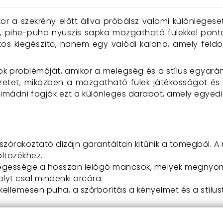
kor a szekrény előtt állva próbálsz valami különleges
s, pihe-puha nyuszis sapka mozgatható fülekkel pont
os kiegészítő, hanem egy valódi kaland, amely feld
k problémáját, amikor a melegség és a stílus egyarán
őérzetet, miközben a mozgatható fülek játékosságot
 imádni fogják ezt a különleges darabot, amely egyedi 
szórakoztató dizájn garantáltan kitűnik a tömegből. A
ltözékhez.
egessége a hosszan lelógó mancsok, melyek megnyomásá
lyt csal mindenki arcára.
s kellemesen puha, a szőrborítás a kényelmet és a stílus
öveli a kényelmet és meleget, így a sapka viselése iga