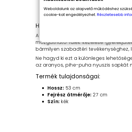
Kék szín:
Az elegáns kék szín könn
Méretek:
A sapka hossza 53 cm, a f
Weboldalunk az alapvető működéshez szüksége
számára egyaránt.
cookie-kat engedélyezhet.
Részletesebb info
Hogyan használd a nyuszis sapk
A nyuszis sapka használata rendkívül e
mozgatható fülek kezelése gyerekjáték
bármilyen szabadtéri tevékenységhez, l
Ne hagyd ki ezt a különleges lehetőség
az aranyos, pihe-puha nyuszis sapkát m
Termék tulajdonságai:
Hossz:
53 cm
Fejrész átmérője:
27 cm
Szín:
kék