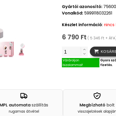
Gyártói azonosító:
7560
Vonalkód:
5999118032261
Készlet információ
:
nincs
6 790 Ft
( 5 346 Ft + ÁFA
KOSÁR
Várároljon
Gyors szá
bizalommal!
fizetés.
MPL automata
szállítás
Megbízható
bolt
rugamas átvétel
visszajelzések alapjá