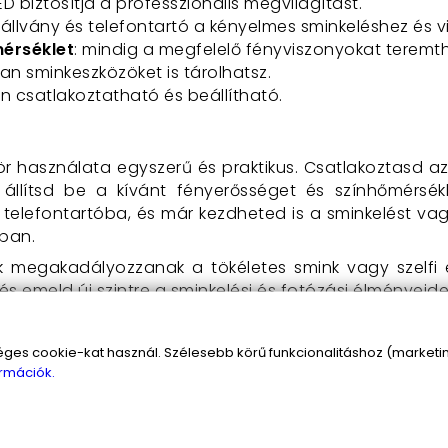
ED biztosítja a professzionális megvilágítást.
 állvány és telefontartó a kényelmes sminkeléshez és 
mérséklet
: mindig a megfelelő fényviszonyokat terem
ban sminkeszközöket is tárolhatsz.
n csatlakoztatható és beállítható.
ör használata egyszerű és praktikus. Csatlakoztasd a
állítsd be a kívánt fényerősséget és színhőmérsékle
telefontartóba, és már kezdheted is a sminkelést vag
yban.
k megakadályozzanak a tökéletes smink vagy szelfi 
és emeld új szintre a sminkelési és fotózási élményeide
s cookie-kat használ. Szélesebb körű funkcionalitáshoz (marketing
zkópos állvánnyal
rmációk.
tó
ehér, hideg fehér és természetes