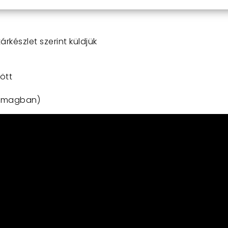
árkészlet szerint küldjük
ött
somagban)