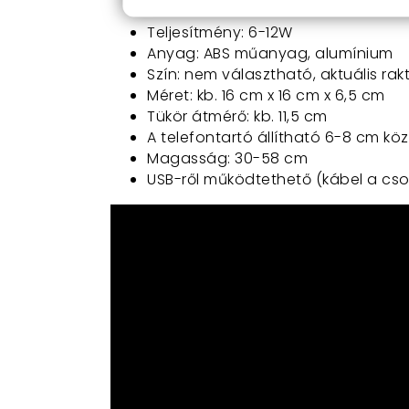
64 db LED
Teljesítmény: 6-12W
Anyag: ABS műanyag, alumínium
Szín: nem választható, aktuális rakt
Méret: kb. 16 cm x 16 cm x 6,5 cm
Tükör átmérő: kb. 11,5 cm
A telefontartó állítható 6-8 cm köz
Magasság: 30-58 cm
USB-ről működtethető (kábel a c