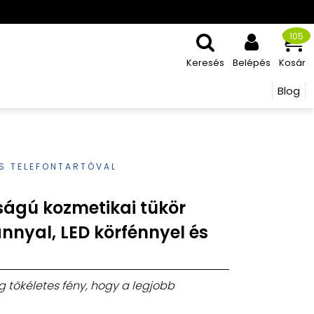
105
Keresés
Belépés
Kosár
Blog
ÉS TELEFONTARTÓVAL
ságú kozmetikai tükör
ánnyal, LED körfénnyel és
ig tökéletes fény, hogy a legjobb