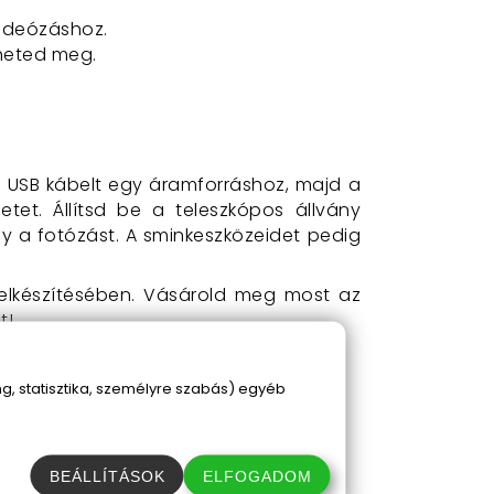
videózáshoz.
theted meg.
z USB kábelt egy áramforráshoz, majd a
tet. Állítsd be a teleszkópos állvány
y a fotózást. A sminkeszközeidet pedig
elkészítésében. Vásárold meg most az
t!
, statisztika, személyre szabás) egyéb
BEÁLLÍTÁSOK
ELFOGADOM