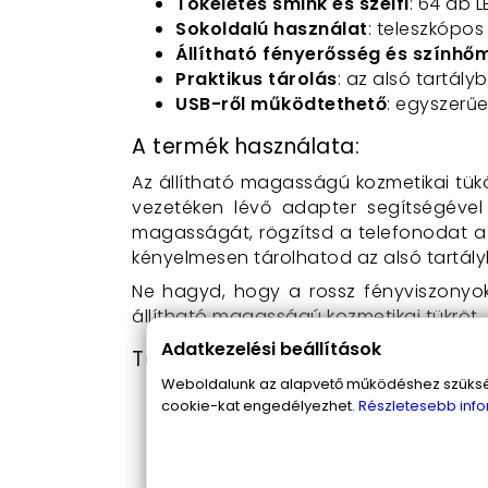
Tökéletes smink és szelfi
: 64 db L
Sokoldalú használat
: teleszkópos
Állítható fényerősség és színhő
Praktikus tárolás
: az alsó tartály
USB-ről működtethető
: egyszerűe
A termék használata:
Az állítható magasságú kozmetikai tük
vezetéken lévő adapter segítségével 
magasságát, rögzítsd a telefonodat a 
kényelmesen tárolhatod az alsó tartál
Ne hagyd, hogy a rossz fényviszonyo
állítható magasságú kozmetikai tükröt, 
Adatkezelési beállítások
Termék jellemzők:
Weboldalunk az alapvető működéshez szüksége
Kozmetikai tükör körfénnyel, teles
cookie-kat engedélyezhet.
Részletesebb info
Tartozék felcsíptethető telefontar
Állítható fényerősség
Állítható színhőmérséklet: meleg f