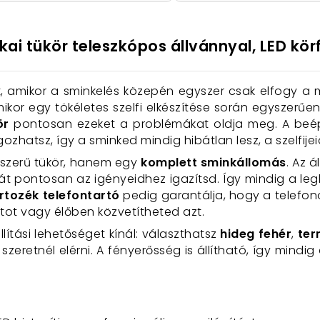
i tükör teleszkópos állvánnyal, LED körf
!
ót, amikor a sminkelés közepén egyszer csak elfogy 
ikor egy tökéletes szelfi elkészítése során egyszerűen
ör
pontosan ezeket a problémákat oldja meg. A beé
gozhatsz, így a sminked mindig hibátlan lesz, a szelfij
yszerű tükör, hanem egy
komplett sminkállomás
. Az 
át pontosan az igényeidhez igazítsd. Így mindig a l
rtozék telefontartó
pedig garantálja, hogy a telefon
ot vagy élőben közvetítheted azt.
lítási lehetőséget kínál: választhatsz
hideg fehér
,
ter
zeretnél elérni. A fényerősség is állítható, így mindig