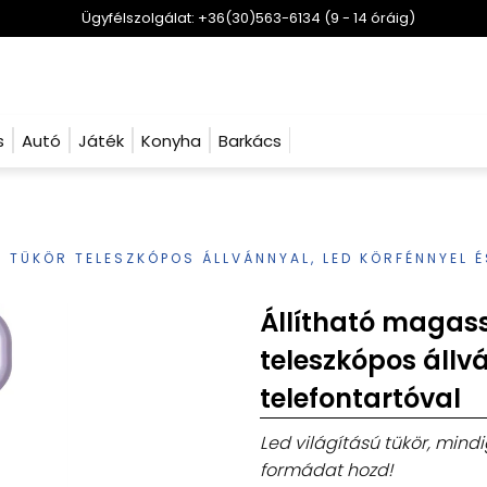
Ügyfélszolgálat: +36(30)563-6134 (9 - 14 óráig)
s
Autó
Játék
Konyha
Barkács
 TÜKÖR TELESZKÓPOS ÁLLVÁNNYAL, LED KÖRFÉNNYEL 
Állítható magas
teleszkópos állv
telefontartóval
Led világítású tükör, mind
formádat hozd!