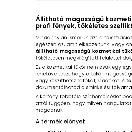
Állítható magasságú kozmetika
profi fények, tökéletes szelfik
Mindannyian ismerjük azt a frusztráci
egészen az, amit elképzeltünk. Vagy am
állítható magasságú kozmetikai tük
tökéletesen megvilágított felülettel dol
Ez a kozmetikai tükör nem csak egy eg
lehetővé teszi, hogy a tükör magasság
vagy készíthetsz fotókat, videókat. A
ta
dokumentálhatod a sminkelési folyamat
A körfény többféle színhőmérséklet beál
attól függően, hogy milyen hangulatot s
magadnak.
A termék előnyei: