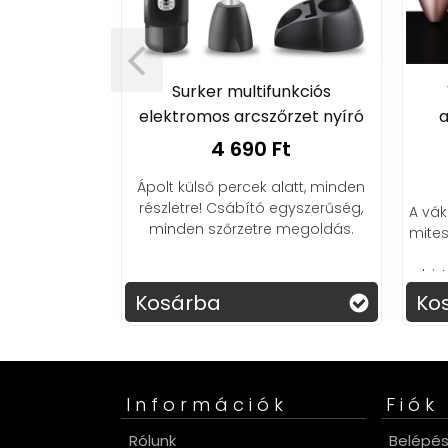
Surker multifunkciós
r vágó
elektromos arcszőrzet nyíró
a
t
4 690 Ft
Ápolt külső percek alatt, minden
részletre! Csábító egyszerűség,
A vák
minden szőrzetre megoldás.
mites
biz
t
Kosárba
Ko
Információk
Fiók
Rólunk
Belépé