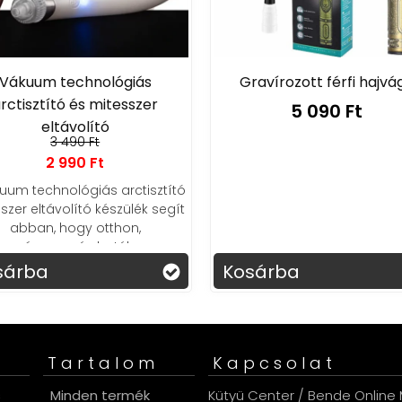
Vákuum technológiás
Gravírozott férfi hajvá
rctisztító és mitesszer
5 090 Ft
eltávolító
3 490 Ft
2 990 Ft
uum technológiás arctisztító
szer eltávolító készülék segít
abban, hogy otthon,
tonságosan és hatékonyan
isztítsd meg a pórusaidat.
sárba
Kosárba
Tartalom
Kapcsolat
s
Minden termék
Kütyü Center / Bende Online M