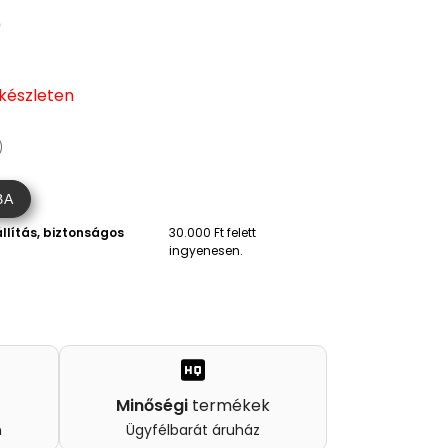
0
 készleten
)
BA
llítás, biztonságos
30.000 Ft felett
ingyenesen.
Minőségi
termékek
n
Ügyfélbarát áruház