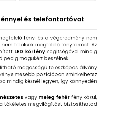
énnyel és telefontartóval:
a megfelelő fény, és a végeredmény nem
 nem találunk megfelelő fényforrást. Az
pített
LED körfény
segítségével mindig
eid pedig magukért beszélnek.
állítható magasságú teleszkópos állvány
egkényelmesebb pozícióban sminkelhetsz
od mindig kéznél legyen, így könnyedén
mészetes
vagy
meleg fehér
fény közül,
 a tökéletes megvilágítást biztosíthatod