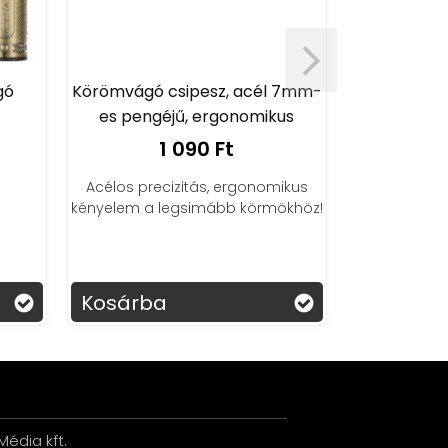
gó
Körömvágó csipesz, acél 7mm-
Elektromo
es pengéjű, ergonomikus
bő
1 090 Ft
3
Acélos precizitás, ergonomikus
Elektromo
kényelem a legsimább körmökhöz!
bőrtávolító
ottho
Kosárba
Kosárba
édia kft.