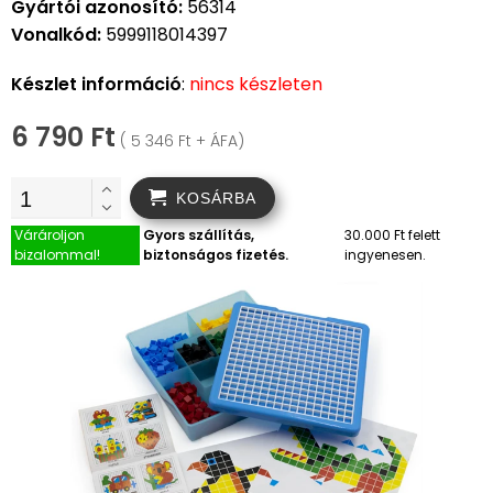
Gyártói azonosító:
56314
Vonalkód:
5999118014397
Készlet információ
:
nincs készleten
6 790 Ft
( 5 346 Ft + ÁFA)
KOSÁRBA
Várároljon
Gyors szállítás,
30.000 Ft felett
bizalommal!
biztonságos fizetés.
ingyenesen.