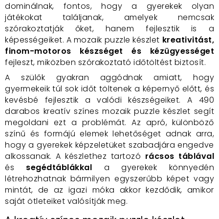
dominálnak, fontos, hogy a gyerekek olyan
játékokat találjanak, amelyek nemcsak
szórakoztatják őket, hanem fejlesztik is a
képességeiket. A mozaik puzzle készlet
kreativitást,
finom-motoros készséget és kézügyességet
fejleszt, miközben szórakoztató időtöltést biztosít.
A szülők gyakran aggódnak amiatt, hogy
gyermekeik túl sok időt töltenek a képernyő előtt, és
kevésbé fejlesztik a valódi készségeiket. A 490
darabos kreatív színes mozaik puzzle készlet segít
megoldani ezt a problémát. Az apró, különböző
színű és formájú elemek lehetőséget adnak arra,
hogy a gyerekek képzeletüket szabadjára engedve
alkossanak. A készlethez tartozó
rácsos táblával
és
segédtáblákkal
a gyerekek könnyedén
létrehozhatnak bármilyen egyszerűbb képet vagy
mintát, de az igazi móka akkor kezdődik, amikor
saját ötleteiket valósítják meg.