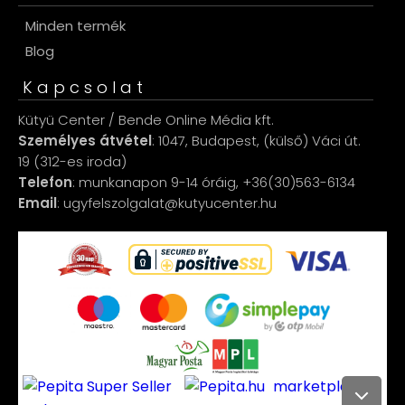
Minden termék
Blog
Kapcsolat
Kütyü Center / Bende Online Média kft.
Személyes átvétel
: 1047, Budapest, (külső) Váci út.
19 (312-es iroda)
Telefon
: munkanapon 9-14 óráig, +36(30)563-6134
Email
: ugyfelszolgalat@kutyucenter.hu
marketplace