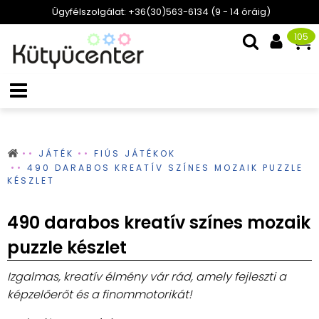
Ügyfélszolgálat: +36(30)563-6134 (9 - 14 óráig)
105
JÁTÉK
FIÚS JÁTÉKOK
490 DARABOS KREATÍV SZÍNES MOZAIK PUZZLE
KÉSZLET
490 darabos kreatív színes mozaik
puzzle készlet
Izgalmas, kreatív élmény vár rád, amely fejleszti a
képzelőerőt és a finommotorikát!