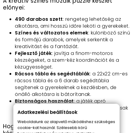
A kreatív színes mozaik puzzle készlet
előnyei:
490 darabos szett
: rengeteg lehetőség az
alkotásra, ami hosszú időre leköti a gyerekeket.
Színes és változatos elemek
: különböző színű
és formájú darabok, amelyek serkentik a
kreativitást és a fantáziát.
Fejlesztő játék
: javítja a finom-motoros
készségeket, a szem-kéz koordinációt és a
kézügyességet.
Rácsos tábla és segédtáblák
: a 22x22 cm-es
rácsos tábla és a 6 darab segédtábla
segítenek a gyerekeknek a kezdésben, de
önálló alkotásra is bátorítanak.
Biztonságos használat
: a játék apró
darabokat tartalmaz, így 6 éves kor alatt csak
Adatkezelési beállítások
szülői felügyelettel ajánlott.
Weboldalunk az alapvető működéshez szükséges
Hogyan használd a mozaik puzzle
cookie-kat használ. Szélesebb körű