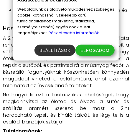
család számára.
Weboldalunk az alapvető működéshez szükséges
Négyszögletes forma
: Elegáns megjelenés és
cookie-kat használ. Szélesebb körű
praktikus használat.
funkcionalitáshoz (marketing, statisztika,
személyre szabás) egyéb cookie-kat
Használati útmutató
engedélyezhet.
Részletesebb információk.
A 2in1 hordozható tepsi és kínáló tálca használata
rendkívül egyszerű. Először is, helyezd be a tepsit a
BEÁLLÍTÁSOK
ELFOGADOM
sütőbe, és készítsd el kedvenc süteményed vagy
ételkülönlegességed. Amint elkészült, vedd ki a
tepsit a sütőből, és pattintsd rá a műanyag fedőt. A
kézreálló fogantyúknak köszönhetően könnyedén
magaddal viheted a célállomásra, ahol azonnal
tálalhatod az ínycsiklandó falatokat.
Ne hagyd ki ezt a fantasztikus lehetőséget, hogy
megkönnyítsd az életed és élvezd a sütés és
szállítás örömét! Szerezd be most a 2in1
hordozható tepsit és kínáló tálcát, és légy te is a
családi banzájok sztárja!
Tulajdonságok: