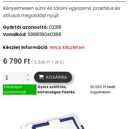
Kényelmesen sütni és tálalni egyszerre, praktikus és
stílusos megoldást nyújt.
Gyártói azonosító:
02316
Vonalkód:
5999118040389
Készlet információ
:
nincs készleten
6 790 Ft
( 5 346 Ft + ÁFA)
KOSÁRBA
Várároljon
Gyors szállítás,
30.000 Ft felett
bizalommal!
biztonságos fizetés.
ingyenesen.