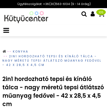
Ügyfélszolgálat: +36(30)563-6134 (9 - 14 óráig)
105
KONYHA
2IN1 HORDOZHATÓ TEPSI ÉS KÍNÁLÓ TÁLCA -
NAGY MÉRETŰ TEPSI ÁTLÁTSZÓ MŰANYAG FEDŐVEL
- 42 X 28,5 X 4,5 CM
2in1 hordozható tepsi és kínáló
tálca - nagy méretű tepsi átlátszó
műanyag fedővel - 42 x 28,5 x 4,5
cm