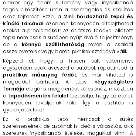
amikor egy finom sütemény vagy ínycsiklandó
fogás elkészítése után a csomagolás és szállítás
okoz fejtörést. Ezzel a
2in1 hordozható tepsi és
kínáló tálcával
azonban könnyedén elfelejtheted
ezeket a problémákat! Az átlátszó fedővel ellátott
tepsi nem csak a sütőben nyújt kiváló teljesítményt,
de a
könnyű szállíthatóság
révén a családi
összejövetelek vagy baráti piknikek sztárjává válik.
Képzeld el, hogy a frissen sült süteményt
egyszerűen csak kiveszed a sütőből, rápattintod a
praktikus műanyag fedőt
, és már viheted is
magaddal bárhová. A tepsi
négyszögletes
formája
elegáns megjelenést kölcsönöz, miközben
a
tapadásmentes felület
biztosítja, hogy az ételek
könnyedén leváljanak róla. Így a tisztítás is
gyerekjáték lesz!
Ez a praktikus tepsi nemcsak a sütés
szerelmeseinek, de azoknak is ideális választás, akik
szeretnek ínycsiklandó ételeket magukkal vinni. A