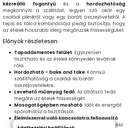
kézreálló fogantyú
és a
hordozhatóság
megkönnyíti a szállítást, legyen szó akár egy
családi piknikről vagy egy baráti összejövetelről. A
tepsi és tálca kombinációja pedig biztosítja, hogy
az ételek hosszabb ideig megőrizzék frissességüket.
Előnyök részletesen:
Tapadásmentes felület
: Egyszerűen
tisztítható és az ételek könnyedén leválnak
róla.
Hordozható - bake and take
: Könnyű
szállíthatóság a családi és baráti
összejövetelekre.
Levehető műanyag fedő
: Az átlátszó fedő
megőrzi az ételek frissességét.
Mosogatógépben mosható
: Időt és energiát
spórolhatsz a tisztítással.
Élelmiszerrel való kapcsolatra feljogosító
tanúsítvány
: Biztonságos használat az egész
Adatkezelési beállítások