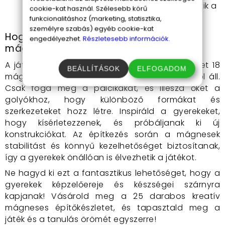
szórakoztatóvá és vizuálisan vonzóvá teszik a
cookie-kat használ. Szélesebb körű
játékot.
funkcionalitáshoz (marketing, statisztika,
személyre szabás) egyéb cookie-kat
Hogyan használd a 25 darabos kreatív
engedélyezhet.
Részletesebb információk.
mágneses építőkészletet?
A játék használata rendkívül egyszerű. A készlet 18
BEÁLLÍTÁSOK
ELFOGADOM
mágneses pálcikából és 7 mágneses golyóból áll.
Csak fogd meg a pálcikákat, és illeszd őket a
golyókhoz, hogy különböző formákat és
szerkezeteket hozz létre. Inspiráld a gyerekeket,
hogy kísérletezzenek, és próbáljanak ki új
konstrukciókat. Az építkezés során a mágnesek
stabilitást és könnyű kezelhetőséget biztosítanak,
így a gyerekek önállóan is élvezhetik a játékot.
Ne hagyd ki ezt a fantasztikus lehetőséget, hogy a
gyerekek képzelőereje és készségei szárnyra
kapjanak! Vásárold meg a 25 darabos kreatív
mágneses építőkészletet, és tapasztald meg a
játék és a tanulás örömét egyszerre!