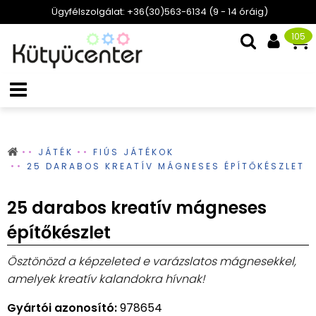
Ügyfélszolgálat: +36(30)563-6134 (9 - 14 óráig)
105
JÁTÉK
FIÚS JÁTÉKOK
25 DARABOS KREATÍV MÁGNESES ÉPÍTŐKÉSZLET
25 darabos kreatív mágneses
építőkészlet
Ösztönözd a képzeleted e varázslatos mágnesekkel,
amelyek kreatív kalandokra hívnak!
Gyártói azonosító:
978654