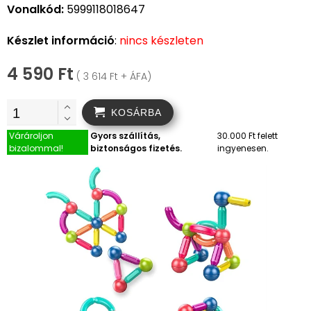
Vonalkód:
5999118018647
Készlet információ
:
nincs készleten
4 590 Ft
( 3 614 Ft + ÁFA)
KOSÁRBA
Várároljon
Gyors szállítás,
30.000 Ft felett
bizalommal!
biztonságos fizetés.
ingyenesen.