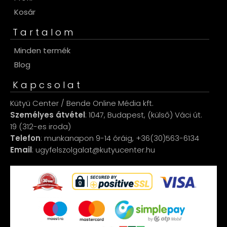
Kosár
Tartalom
Minden termék
Blog
Kapcsolat
Kütyü Center / Bende Online Média kft.
Személyes átvétel
: 1047, Budapest, (külső) Váci út.
19 (312-es iroda)
Telefon
: munkanapon 9-14 óráig, +36(30)563-6134
Email
: ugyfelszolgalat@kutyucenter.hu