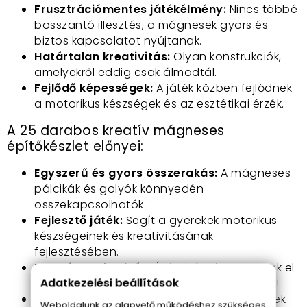
Frusztrációmentes játékélmény:
Nincs többé
bosszantó illesztés, a mágnesek gyors és
biztos kapcsolatot nyújtanak.
Határtalan kreativitás:
Olyan konstrukciók,
amelyekről eddig csak álmodtál.
Fejlődő képességek:
A játék közben fejlődnek
a motorikus készségek és az esztétikai érzék.
A 25 darabos kreatív mágneses
építőkészlet előnyei:
Egyszerű és gyors összerakás:
A mágneses
pálcikák és golyók könnyedén
összekapcsolhatók.
Fejlesztő játék:
Segít a gyerekek motorikus
készségeinek és kreativitásának
fejlesztésében.
Kreatív szabadság:
Építs bármit, amit csak el
Adatkezelési beállítások
tudsz képzelni, a lehetőségek határtalanok!
Biztonságos és színes:
A több színű elemek
Weboldalunk az alapvető működéshez szükséges