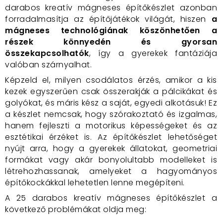
darabos kreatív mágneses építőkészlet azonban
forradalmasítja az építőjátékok világát, hiszen
a
mágneses technológiának köszönhetően a
részek könnyedén és gyorsan
összekapcsolhatók
, így a gyerekek fantáziája
valóban szárnyalhat.
Képzeld el, milyen csodálatos érzés, amikor a kis
kezek egyszerűen csak összerakják a pálcikákat és
golyókat, és máris kész a saját, egyedi alkotásuk! Ez
a készlet nemcsak, hogy szórakoztató és izgalmas,
hanem fejleszti a motorikus képességeket és az
esztétikai érzéket is. Az építőkészlet lehetőséget
nyújt arra, hogy a gyerekek állatokat, geometriai
formákat vagy akár bonyolultabb modelleket is
létrehozhassanak, amelyeket a hagyományos
építőkockákkal lehetetlen lenne megépíteni.
A 25 darabos kreatív mágneses építőkészlet a
következő problémákat oldja meg: