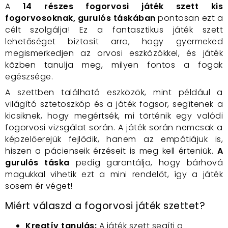
A
14 részes fogorvosi játék szett kis
fogorvosoknak, gurulós táskában
pontosan ezt a
célt szolgálja! Ez a fantasztikus játék szett
lehetőséget biztosít arra, hogy gyermeked
megismerkedjen az orvosi eszközökkel, és játék
közben tanulja meg, milyen fontos a fogak
egészsége.
A szettben található eszközök, mint például a
világító sztetoszkóp és a játék fogsor, segítenek a
kicsiknek, hogy megértsék, mi történik egy valódi
fogorvosi vizsgálat során. A játék során nemcsak a
képzelőerejük fejlődik, hanem az empátiájuk is,
hiszen a pácienseik érzéseit is meg kell érteniük.
A
gurulós táska
pedig garantálja, hogy bárhová
magukkal vihetik ezt a mini rendelőt, így a játék
sosem ér véget!
Miért válaszd a fogorvosi játék szettet?
Kreatív tanulás:
A játék szett segíti a