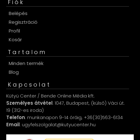
Fiók
Belépés
Regisztráció
Profil
Kosár
Tartalom
Minden termék
Blog
Kapcsolat
Kütyü Center / Bende Online Média kft.
Személyes átvétel
: 1047, Budapest, (külső) Váci út.
19 (312-es iroda)
Telefon
: munkanapon 9-14 óráig, +36(30)563-6134
Email
: ugyfelszolgalat@kutyucenter.hu