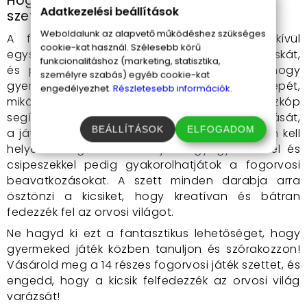
Hogyan használd a fogorvosi játék
Adatkezelési beállítások
szettet?
Weboldalunk az alapvető működéshez szükséges
A fogorvosi játék szett használata rendkívül
cookie-kat használ. Szélesebb körű
egyszerű és szórakoztató! Nyisd ki a gurulós táskát,
funkcionalitáshoz (marketing, statisztika,
és pakold ki az összes eszközt. Engedd, hogy
személyre szabás) egyéb cookie-kat
gyermeked eljátssza a fogorvos szerepét,
engedélyezhet.
Részletesebb információk.
miközben te vagy a páciens. A sztetoszkóp
segítségével hallgassa meg a szíved dobbanását,
BEÁLLÍTÁSOK
ELFOGADOM
a játék fogkefével pedig mutasd meg, hogyan kell
helyesen fogat mosni. A játék gyógyszerekkel és
csipeszekkel pedig gyakorolhatjátok a fogorvosi
beavatkozásokat. A szett minden darabja arra
ösztönzi a kicsiket, hogy kreatívan és bátran
fedezzék fel az orvosi világot.
Ne hagyd ki ezt a fantasztikus lehetőséget, hogy
gyermeked játék közben tanuljon és szórakozzon!
Vásárold meg a 14 részes fogorvosi játék szettet, és
engedd, hogy a kicsik felfedezzék az orvosi világ
varázsát!