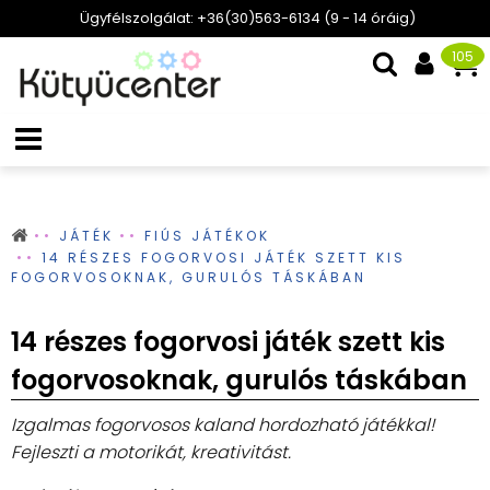
Ügyfélszolgálat: +36(30)563-6134 (9 - 14 óráig)
105
JÁTÉK
FIÚS JÁTÉKOK
14 RÉSZES FOGORVOSI JÁTÉK SZETT KIS
FOGORVOSOKNAK, GURULÓS TÁSKÁBAN
14 részes fogorvosi játék szett kis
fogorvosoknak, gurulós táskában
Izgalmas fogorvosos kaland hordozható játékkal!
Fejleszti a motorikát, kreativitást.