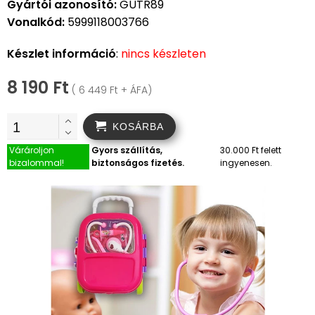
Gyártói azonosító:
GUTR89
Vonalkód:
5999118003766
Készlet információ
:
nincs készleten
8 190 Ft
( 6 449 Ft + ÁFA)
KOSÁRBA
Várároljon
Gyors szállítás,
30.000 Ft felett
bizalommal!
biztonságos fizetés.
ingyenesen.