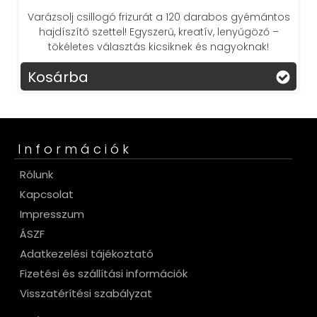
Varázsolj csillogó frizurát a 120 darabos gyémántos
hajdíszítő szettel! Egyszerű, kreatív, lenyűgöző –
tökéletes választás kicsiknek és nagyoknak!
Kosárba
Információk
Rólunk
Kapcsolat
Impresszum
ÁSZF
Adatkezelési tájékoztató
Fizetési és szállítási információk
Visszatérítési szabályzat