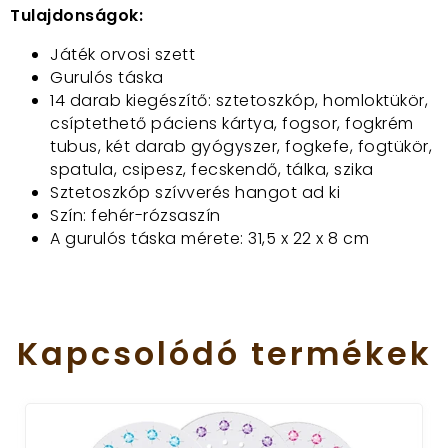
Tulajdonságok:
Játék orvosi szett
Gurulós táska
14 darab kiegészítő: sztetoszkóp, homloktükör,
csíptethető páciens kártya, fogsor, fogkrém
tubus, két darab gyógyszer, fogkefe, fogtükör,
spatula, csipesz, fecskendő, tálka, szika
Sztetoszkóp szívverés hangot ad ki
Szín: fehér-rózsaszín
A gurulós táska mérete: 31,5 x 22 x 8 cm
Kapcsolódó
termékek