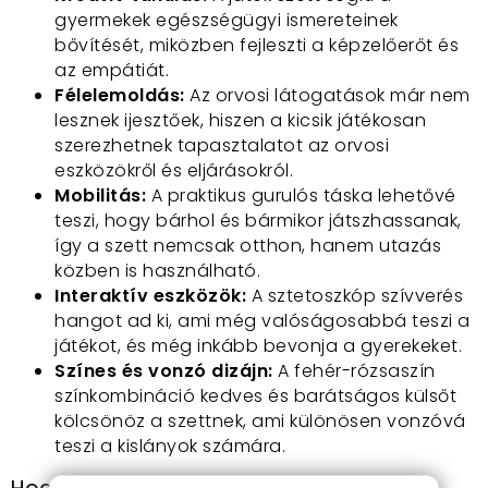
gyermekek egészségügyi ismereteinek
bővítését, miközben fejleszti a képzelőerőt és
az empátiát.
Félelemoldás:
Az orvosi látogatások már nem
lesznek ijesztőek, hiszen a kicsik játékosan
szerezhetnek tapasztalatot az orvosi
eszközökről és eljárásokról.
Mobilitás:
A praktikus gurulós táska lehetővé
teszi, hogy bárhol és bármikor játszhassanak,
így a szett nemcsak otthon, hanem utazás
közben is használható.
Interaktív eszközök:
A sztetoszkóp szívverés
hangot ad ki, ami még valóságosabbá teszi a
játékot, és még inkább bevonja a gyerekeket.
Színes és vonzó dizájn:
A fehér-rózsaszín
színkombináció kedves és barátságos külsőt
kölcsönöz a szettnek, ami különösen vonzóvá
teszi a kislányok számára.