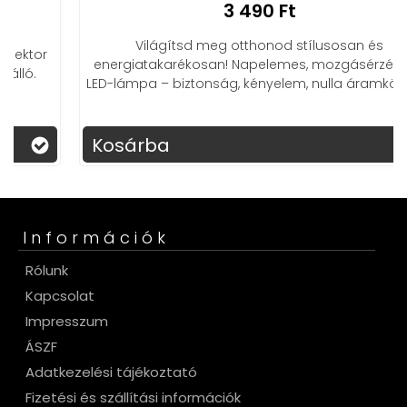
3 490 Ft
Világítsd meg otthonod stílusosan és
energiatakarékosan! Napelemes, mozgásérzékelős
LED-lámpa – biztonság, kényelem, nulla áramköltség.
Kosárba
Információk
Rólunk
Kapcsolat
Impresszum
ÁSZF
Adatkezelési tájékoztató
Fizetési és szállítási információk