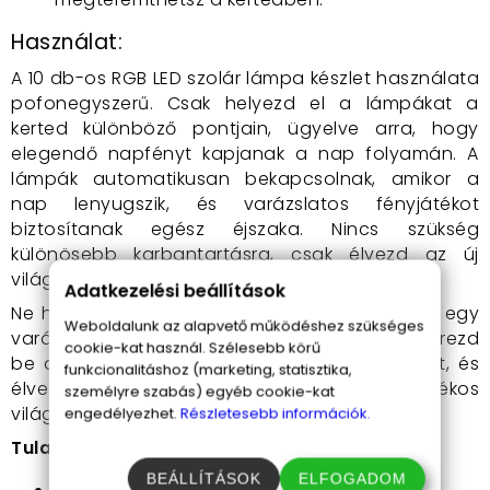
Használat:
A 10 db-os RGB LED szolár lámpa készlet használata
pofonegyszerű. Csak helyezd el a lámpákat a
kerted különböző pontjain, ügyelve arra, hogy
elegendő napfényt kapjanak a nap folyamán. A
lámpák automatikusan bekapcsolnak, amikor a
nap lenyugszik, és varázslatos fényjátékot
biztosítanak egész éjszaka. Nincs szükség
különösebb karbantartásra, csak élvezd az új
világítást!
Adatkezelési beállítások
Ne hagyd ki ezt a lehetőséget, hogy kertedet egy
Weboldalunk az alapvető működéshez szükséges
varázslatos, fénnyel teli oázissá alakítsd! Szerezd
cookie-kat használ. Szélesebb körű
be a 10 db-os RGB LED szolár lámpa készletet, és
funkcionalitáshoz (marketing, statisztika,
élvezd a környezetbarát, energiatakarékos
személyre szabás) egyéb cookie-kat
világítást minden este!
engedélyezhet.
Részletesebb információk.
Tulajdonságok:
BEÁLLÍTÁSOK
ELFOGADOM