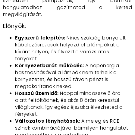
színekben pompáznak, így bármikor
hangulatodhoz igazíthatod a kerted
megvilágítását.
Előnyök:
Egyszerű telepítés:
Nincs szükség bonyolult
kábelezésre, csak helyezd el a lámpákat a
kívánt helyen, és élvezd a varázslatos
fényeket.
Környezetbarát működés:
A napenergia
hasznosításával a lámpák nem terhelik a
környezetet, és hosszú távon pénzt is
megtakarítanak neked.
Hosszú üzemidő:
Nappal mindössze 6 óra
alatt feltöltődnek, és akár 8 órán keresztül
világítanak, így egész éjszaka élvezheted a
fényeket.
Változatos fényhatások:
A meleg és RGB
színek kombinációjával bármilyen hangulatot
megteremthetsz a kertedben.