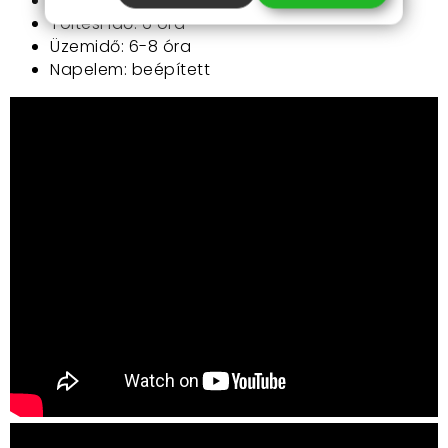
Akkumulátor: 600 Ni-MH
Töltési idő: 6 óra
Üzemidő: 6-8 óra
Napelem: beépített