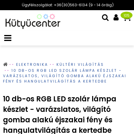
Ügyfélszolgálat: +36(30)563-6134 (9 - 14 óráig)
105
ELEKTRONIKA
KÜLTÉRI VILÁGÍTÁS
10 DB-OS RGB LED SZOLÁR LÁMPA KÉSZLET -
VARÁZSLATOS, VILÁGÍTÓ GOMBA ALAKÚ ÉJSZAKAI
FÉNY ÉS HANGULATVILÁGÍTÁS A KERTEDBE
10 db-os RGB LED szolár lámpa
készlet - varázslatos, világító
gomba alakú éjszakai fény és
hangulatvilágítás a kertedbe