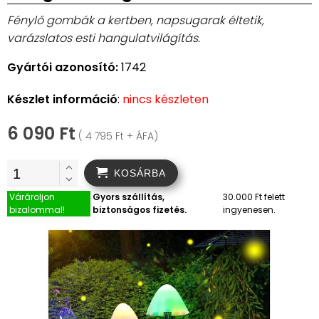
Fénylő gombák a kertben, napsugarak éltetik,
varázslatos esti hangulatvilágítás.
Gyártói azonosító:
1742
Készlet információ
:
nincs készleten
6 090 Ft
( 4 795 Ft + ÁFA)
KOSÁRBA
Várároljon
Gyors szállítás,
30.000 Ft felett
bizalommal!
biztonságos fizetés.
ingyenesen.