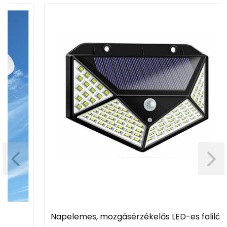
Napelemes, mozgásérzékelős LED-es falilámpa