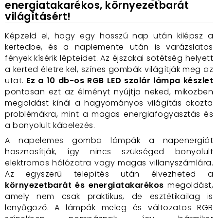
energiatakarékos, környezetbarát
világításért!
Képzeld el, hogy egy hosszú nap után kilépsz a
kertedbe, és a naplemente után is varázslatos
fények kísérik lépteidet. Az éjszakai sötétség helyett
a kerted életre kel, színes gombák világítják meg az
utat.
Ez a 10 db-os RGB LED szolár lámpa készlet
pontosan ezt az élményt nyújtja neked, miközben
megoldást kínál a hagyományos világítás okozta
problémákra, mint a magas energiafogyasztás és
a bonyolult kábelezés.
A napelemes gomba lámpák a napenergiát
hasznosítják, így nincs szükséged bonyolult
elektromos hálózatra vagy magas villanyszámlára.
Az egyszerű telepítés után élvezheted a
környezetbarát és energiatakarékos
megoldást,
amely nem csak praktikus, de esztétikailag is
lenyűgöző. A lámpák meleg és változatos RGB