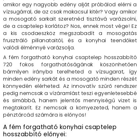
amikor egy nagyobb edény alját próbálod elérni a
vízsugárral, de az csak makacsul kitér? Vagy amikor
a mosogató sarkait szeretnéd tisztává varázsolni,
de a csaptelep korlátoz? Nos, ennek most vége! Ez
a kis csodaeszköz megszabadít a mosogatás
frusztráló pillanataitól, és a konyhai teendőket
valódi élménnyé varázsolja.
A fém forgatható konyhai csaptelep hosszabbító
720 fokos forgathatóságának köszönhetően
bármilyen irányba terelheted a vízsugarat, így
minden edény sarkát és a mosogató minden részét
könnyedén elérheted. Az innovatív szűrő rendszer
pedig nemcsak a vízáramlást teszi egyenletesebbé
és simábbá, hanem jelentős mennyiségű vizet is
megtakarít. Ez nemcsak a környezeted, hanem a
pénztárcád számára is előnyös!
A fém forgatható konyhai csaptelep
hosszabbító előnyei: