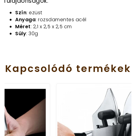
Tulajdonságok:
Szín
: ezüst
Anyaga
: rozsdamentes acél
Méret
: 2,1 x 2,5 x 2,5 cm
Súly
: 30g
Kapcsolódó
termékek