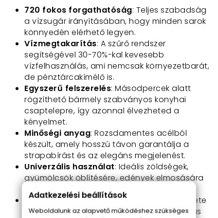
720 fokos forgathatóság
: Teljes szabadság
a vízsugár irányításában, hogy minden sarok
könnyedén elérhető legyen.
Vízmegtakarítás
: A szűrő rendszer
segítségével 30-70%-kal kevesebb
vízfelhasználás, ami nemcsak környezetbarát,
de pénztárcakímélő is.
Egyszerű felszerelés
: Másodpercek alatt
rögzíthető bármely szabványos konyhai
csaptelepre, így azonnal élvezheted a
kényelmet.
Minőségi anyag
: Rozsdamentes acélból
készült, amely hosszú távon garantálja a
strapabírást és az elegáns megjelenést.
Univerzális használat
: Ideális zöldségek,
gyümölcsök öblítésére, edények elmosására
és a mosogatótálca tisztán tartására.
Adatkezelési beállítások
Könnyű tisztíthatóság
: Az eszköz szerkezete
egyszerűen tisztítható, így mindig higiénikus
Weboldalunk az alapvető működéshez szükséges