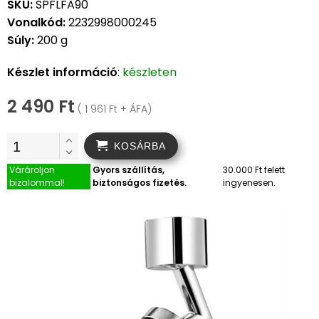
SKU:
SPFLFA90
Vonalkód:
2232998000245
Súly:
200 g
Készlet információ
:
készleten
2 490 Ft
( 1 961 Ft + ÁFA)
KOSÁRBA
Várároljon
Gyors szállítás,
30.000 Ft felett
bizalommal!
biztonságos fizetés.
ingyenesen.