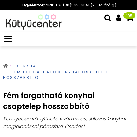
Ügyfélszolgálat: +36(30)563-6134 (9 - 14 óráig)
105
KONYHA
FÉM FORGATHATÓ KONYHAI CSAPTELEP
HOSSZABBÍTÓ
Fém forgatható konyhai
csaptelep hosszabbító
Könnyedén irányítható vízáramlás, stílusos konyhai
megjelenéssel párosítva. Csodás!