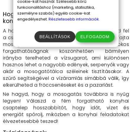
cookie-kat használ. Szélesebb körű
marad.
funkcionalitáshoz (marketing, statisztika,
Hogyan használd a fém forgatható
személyre szabás) egyéb cookie-kat
engedélyezhet.
Részletesebb információk.
konyhai csaptelep hosszabbítót?
A használata rendkívül egyszerű. Csak csavard fel
a csaptelep végére, és már élvezheted is az újfajta
BEÁLLÍTÁSOK
ELFOGADOM
mosogatási élményt. A 720 fokos
forgathatóságnak köszönhetően bármilyen
irányba terelheted a vízsugarat, ami különösen
hasznos lehet a nagyobb edények, serpenyők vagy
akár a mosogatótálca széleinek tisztításakor. A
szűrő segítségével a vízáramlás simábbá válik, így
elkerülheted a fröccsenéseket és a pazarlást.
Ne hagyd, hogy a mosogatás továbbra is nyűg
legyen! Válaszd a fém forgatható konyhai
csaptelep hosszabbítót, hogy időt, vizet és
energiát spórolj, miközben a konyhai feladatokat
élvezetesebbé teszed!