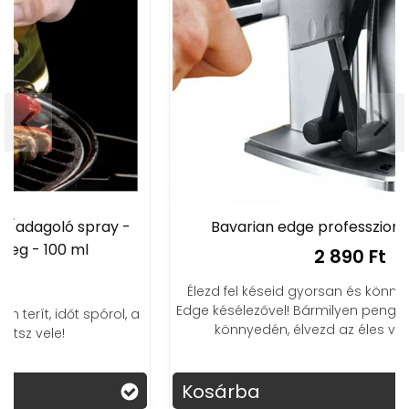
Bavarian edge professzionális késélező
2 890 Ft
Élezd fel késeid gyorsan és könnyedén a Bavarian
Edge késélezővel! Bármilyen pengehez tökéletes. Főzz
könnyedén, élvezd az éles vágás örömét!
Kosárba